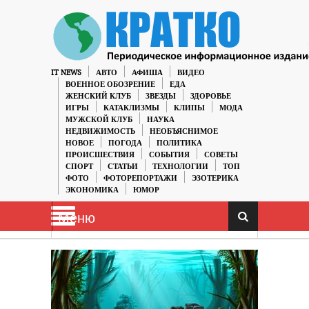
IT NEWS
АВТО
АФИША
ВИДЕО
ВОЕННОЕ ОБОЗРЕНИЕ
ЕДА
ЖЕНСКИЙ КЛУБ
ЗВЕЗДЫ
ЗДОРОВЬЕ
ИГРЫ
КАТАКЛИЗМЫ
КЛИПЫ
МОДА
МУЖСКОЙ КЛУБ
НАУКА
НЕДВИЖИМОСТЬ
НЕОБЪЯСНИМОЕ
НОВОЕ
ПОГОДА
ПОЛИТИКА
ПРОИСШЕСТВИЯ
СОБЫТИЯ
СОВЕТЫ
СПОРТ
СТАТЬИ
ТЕХНОЛОГИИ
ТОП
ФОТО
ФОТОРЕПОРТАЖИ
ЭЗОТЕРИКА
ЭКОНОМИКА
ЮМОР
Меню