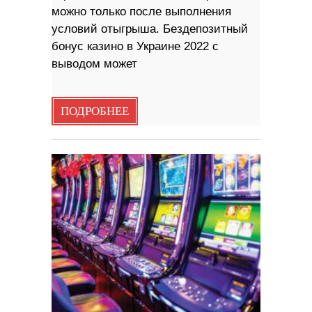
можно только после выполнения
условий отыгрыша. Бездепозитный
бонус казино в Украине 2022 с
выводом может
ПОДРОБНЕЕ