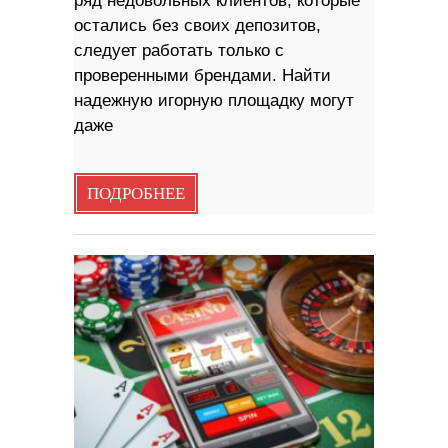
ряд недовольных клиентов, которые
остались без своих депозитов,
следует работать только с
проверенными брендами. Найти
надежную игорную площадку могут
даже
ПОДРОБНЕЕ