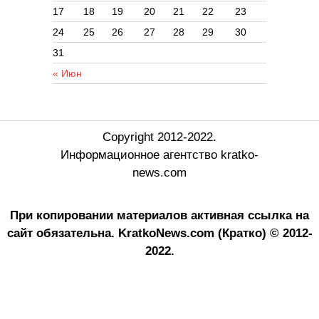
17
18
19
20
21
22
23
24
25
26
27
28
29
30
31
« Июн
Copyright 2012-2022.
Информационное агентство kratko-
news.com
При копировании материалов активная ссылка на
сайт обязательна.
KratkoNews.com (Кратко) © 2012-
2022.