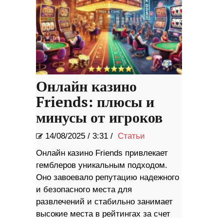
Онлайн казино
Friends: плюсы и
минусы от игроков
14/08/2025
/
3:31 /
Статьи
Онлайн казино Friends привлекает
гемблеров уникальным подходом.
Оно завоевало репутацию надежного
и безопасного места для
развлечений и стабильно занимает
высокие места в рейтингах за счет