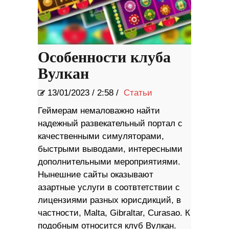
Особенности клуба
Вулкан
13/01/2023
/
2:58 /
Статьи
Геймерам немаловажно найти
надежный развекательный портал с
качественными симуляторами,
быстрыми выводами, интересными
дополнительными мероприятиями.
Нынешние сайты оказывают
азартные услуги в соотвтетствии с
лицензиями разных юрисдикций, в
частности, Malta, Gibraltar, Curasao. К
подобным относится клуб Вулкан.