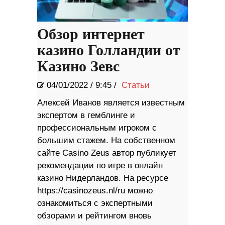
Обзор интернет
казино Голландии от
Казино Зевс
04/01/2022
/
9:45 /
Статьи
Алексей Иванов является известным
экспертом в гемблинге и
профессиональным игроком с
большим стажем. На собственном
сайте Casino Zeus автор публикует
рекомендации по игре в онлайн
казино Нидерландов. На ресурсе
https://casinozeus.nl/ru можно
ознакомиться с экспертными
обзорами и рейтингом вновь