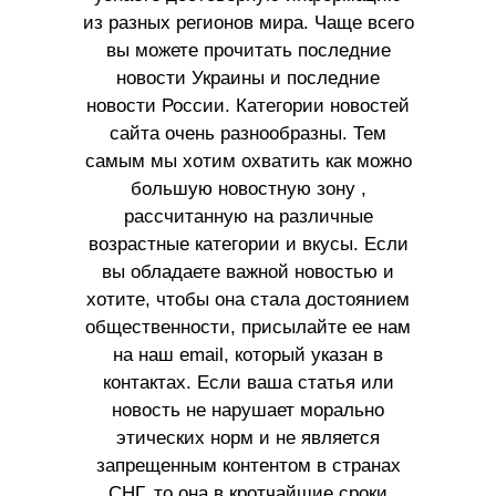
из разных регионов мира. Чаще всего
вы можете прочитать последние
новости Украины и последние
новости России. Категории новостей
сайта очень разнообразны. Тем
самым мы хотим охватить как можно
большую новостную зону ,
рассчитанную на различные
возрастные категории и вкусы. Если
вы обладаете важной новостью и
хотите, чтобы она стала достоянием
общественности, присылайте ее нам
на наш email, который указан в
контактах. Если ваша статья или
новость не нарушает морально
этических норм и не является
запрещенным контентом в странах
СНГ, то она в кротчайшие сроки