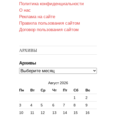
Политика конфиденциальности
О нас
Реклама на сайте
Правила пользования сайтом
Договор пользования сайтом
АРХИВЫ
Архивы
Август 2026
Пн
Вт
Ср
Чт
Пт
Сб
Вс
1
2
3
4
5
6
7
8
9
10
11
12
13
14
15
16