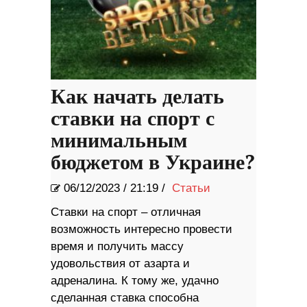
Как начать делать
ставки на спорт с
минимальным
бюджетом в Украине?
06/12/2023
/
21:19 /
Статьи
Ставки на спорт – отличная
возможность интересно провести
время и получить массу
удовольствия от азарта и
адреналина. К тому же, удачно
сделанная ставка способна