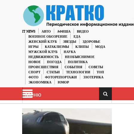
IT NEWS
АВТО
АФИША
ВИДЕО
ВОЕННОЕ ОБОЗРЕНИЕ
ЕДА
ЖЕНСКИЙ КЛУБ
ЗВЕЗДЫ
ЗДОРОВЬЕ
ИГРЫ
КАТАКЛИЗМЫ
КЛИПЫ
МОДА
МУЖСКОЙ КЛУБ
НАУКА
НЕДВИЖИМОСТЬ
НЕОБЪЯСНИМОЕ
НОВОЕ
ПОГОДА
ПОЛИТИКА
ПРОИСШЕСТВИЯ
СОБЫТИЯ
СОВЕТЫ
СПОРТ
СТАТЬИ
ТЕХНОЛОГИИ
ТОП
ФОТО
ФОТОРЕПОРТАЖИ
ЭЗОТЕРИКА
ЭКОНОМИКА
ЮМОР
Меню