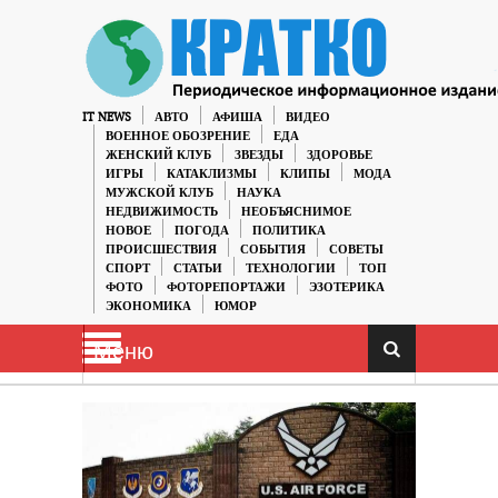
IT NEWS
АВТО
АФИША
ВИДЕО
ВОЕННОЕ ОБОЗРЕНИЕ
ЕДА
ЖЕНСКИЙ КЛУБ
ЗВЕЗДЫ
ЗДОРОВЬЕ
ИГРЫ
КАТАКЛИЗМЫ
КЛИПЫ
МОДА
МУЖСКОЙ КЛУБ
НАУКА
НЕДВИЖИМОСТЬ
НЕОБЪЯСНИМОЕ
НОВОЕ
ПОГОДА
ПОЛИТИКА
ПРОИСШЕСТВИЯ
СОБЫТИЯ
СОВЕТЫ
СПОРТ
СТАТЬИ
ТЕХНОЛОГИИ
ТОП
ФОТО
ФОТОРЕПОРТАЖИ
ЭЗОТЕРИКА
ЭКОНОМИКА
ЮМОР
Меню