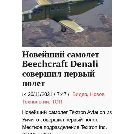
Новейший самолет
Beechcraft Denali
совершил первый
полет
26/11/2021
/
7:47 /
Видео
,
Новое
,
Технологии
,
ТОП
Новейший самолет Textron Aviation из
Уичито совершил первый полет.
Местное подразделение Textron Inc.