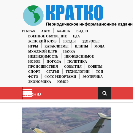
IT NEWS
АВТО
АФИША
ВИДЕО
ВОЕННОЕ ОБОЗРЕНИЕ
ЕДА
ЖЕНСКИЙ КЛУБ
ЗВЕЗДЫ
ЗДОРОВЬЕ
ИГРЫ
КАТАКЛИЗМЫ
КЛИПЫ
МОДА
МУЖСКОЙ КЛУБ
НАУКА
НЕДВИЖИМОСТЬ
НЕОБЪЯСНИМОЕ
НОВОЕ
ПОГОДА
ПОЛИТИКА
ПРОИСШЕСТВИЯ
СОБЫТИЯ
СОВЕТЫ
СПОРТ
СТАТЬИ
ТЕХНОЛОГИИ
ТОП
ФОТО
ФОТОРЕПОРТАЖИ
ЭЗОТЕРИКА
ЭКОНОМИКА
ЮМОР
Меню