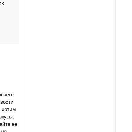
ck
знаете
овости
ы хотим
вкусы.
айте ее
ьно