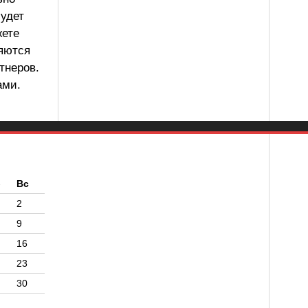
будет
жете
ляются
тнеров.
ами.
б
Вс
2
9
16
23
30