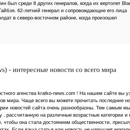
н был среди 8 других генералов, когда их вертолет Bla
Тайбэя. 62-летний генерал и сопровождающие его лица
дат в северо-восточном районе, когда произошел
s) - интересные новости со всего мира
стного агенства kratko-news.com ! На нашем сайте вы у
в мира. Чаще всего вы можете прочитать последние н
ории новостей сайта очень разнообразны. Тем самым м
 , рассчитанную на различные возрастные категории и 
е, чтобы она стала достоянием общественности, присыл
актах. Если ваша статья или новость не нарушает морал