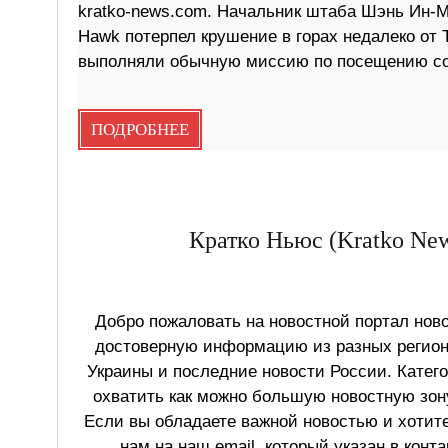
kratko-news.com. Начальник штаба Шэнь Ин-Ми
Hawk потерпел крушение в горах недалеко от 
выполняли обычную миссию по посещению сол
ПОДРОБНЕЕ
Кратко Ньюс (Kratko New
Добро пожаловать на новостной портал ново
достоверную информацию из разных регионо
Украины и последние новости России. Катег
охватить как можно большую новостную зону
Если вы обладаете важной новостью и хотит
нам на наш email, который указан в конт