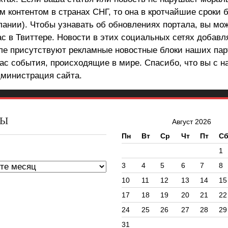
 контентом в странах СНГ, то она в кротчайшие сроки 
лании). Чтобы узнавать об обновлениях портала, вы мо
ас в Твиттере. Новости в этих социальных сетях добав
але присутствуют рекламные новостные блоки наших пар
ас события, происходящие в мире. Спасибо, что вы с н
министрация сайта.
ВЫ
Август 2026
Пн
Вт
Ср
Чт
Пт
С
ы
1
3
4
5
6
7
8
10
11
12
13
14
15
17
18
19
20
21
22
24
25
26
27
28
29
31