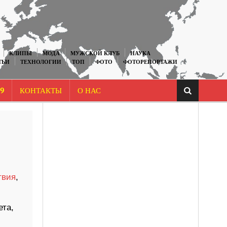
КЛИПЫ
МОДА
МУЖСКОЙ КЛУБ
НАУКА
ТЬИ
ТЕХНОЛОГИИ
ТОП
ФОТО
ФОТОРЕПОРТАЖИ
9
КОНТАКТЫ
О НАС
твия
,
ета,