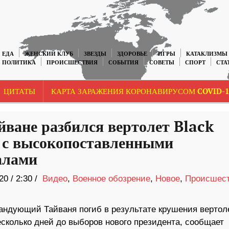
ЕДА
ЖЕНСКИЙ КЛУБ
ЗВЕЗДЫ
ЗДОРОВЬЕ
ИГРЫ
КАТАКЛИЗМЫ
ПОЛИТИКА
ПРОИСШЕСТВИЯ
СОБЫТИЯ
СОВЕТЫ
СПОРТ
СТА
ЦИТАТЫ
КАРТА ЗАРАЖЕНИЯ КОРОНАВИРУСОМ COVID-1
йване разбился вертолет Black
с высокопоставленными
алами
20
/
2:30 /
Видео
,
Военное обозрение
,
Новое
,
Происшес
андующий Тайваня погиб в результате крушения вертол
есколько дней до выборов нового президента, сообщает