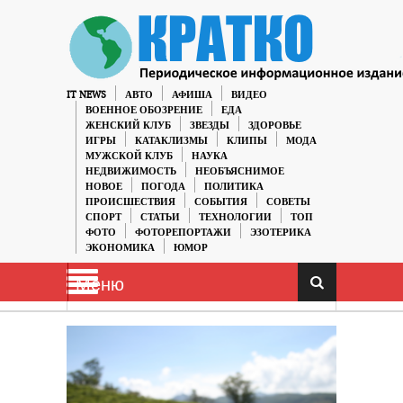
IT NEWS
АВТО
АФИША
ВИДЕО
ВОЕННОЕ ОБОЗРЕНИЕ
ЕДА
ЖЕНСКИЙ КЛУБ
ЗВЕЗДЫ
ЗДОРОВЬЕ
ИГРЫ
КАТАКЛИЗМЫ
КЛИПЫ
МОДА
МУЖСКОЙ КЛУБ
НАУКА
НЕДВИЖИМОСТЬ
НЕОБЪЯСНИМОЕ
НОВОЕ
ПОГОДА
ПОЛИТИКА
ПРОИСШЕСТВИЯ
СОБЫТИЯ
СОВЕТЫ
СПОРТ
СТАТЬИ
ТЕХНОЛОГИИ
ТОП
ФОТО
ФОТОРЕПОРТАЖИ
ЭЗОТЕРИКА
ЭКОНОМИКА
ЮМОР
Меню