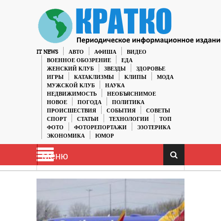
IT NEWS
АВТО
АФИША
ВИДЕО
ВОЕННОЕ ОБОЗРЕНИЕ
ЕДА
ЖЕНСКИЙ КЛУБ
ЗВЕЗДЫ
ЗДОРОВЬЕ
ИГРЫ
КАТАКЛИЗМЫ
КЛИПЫ
МОДА
МУЖСКОЙ КЛУБ
НАУКА
НЕДВИЖИМОСТЬ
НЕОБЪЯСНИМОЕ
НОВОЕ
ПОГОДА
ПОЛИТИКА
ПРОИСШЕСТВИЯ
СОБЫТИЯ
СОВЕТЫ
СПОРТ
СТАТЬИ
ТЕХНОЛОГИИ
ТОП
ФОТО
ФОТОРЕПОРТАЖИ
ЭЗОТЕРИКА
ЭКОНОМИКА
ЮМОР
Меню