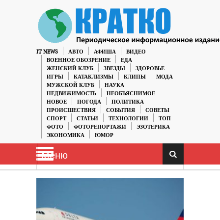
IT NEWS
АВТО
АФИША
ВИДЕО
ВОЕННОЕ ОБОЗРЕНИЕ
ЕДА
ЖЕНСКИЙ КЛУБ
ЗВЕЗДЫ
ЗДОРОВЬЕ
ИГРЫ
КАТАКЛИЗМЫ
КЛИПЫ
МОДА
МУЖСКОЙ КЛУБ
НАУКА
НЕДВИЖИМОСТЬ
НЕОБЪЯСНИМОЕ
НОВОЕ
ПОГОДА
ПОЛИТИКА
ПРОИСШЕСТВИЯ
СОБЫТИЯ
СОВЕТЫ
СПОРТ
СТАТЬИ
ТЕХНОЛОГИИ
ТОП
ФОТО
ФОТОРЕПОРТАЖИ
ЭЗОТЕРИКА
ЭКОНОМИКА
ЮМОР
Меню