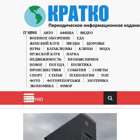
IT NEWS
АВТО
АФИША
ВИДЕО
ВОЕННОЕ ОБОЗРЕНИЕ
ЕДА
ЖЕНСКИЙ КЛУБ
ЗВЕЗДЫ
ЗДОРОВЬЕ
ИГРЫ
КАТАКЛИЗМЫ
КЛИПЫ
МОДА
МУЖСКОЙ КЛУБ
НАУКА
НЕДВИЖИМОСТЬ
НЕОБЪЯСНИМОЕ
НОВОЕ
ПОГОДА
ПОЛИТИКА
ПРОИСШЕСТВИЯ
СОБЫТИЯ
СОВЕТЫ
СПОРТ
СТАТЬИ
ТЕХНОЛОГИИ
ТОП
ФОТО
ФОТОРЕПОРТАЖИ
ЭЗОТЕРИКА
ЭКОНОМИКА
ЮМОР
Меню