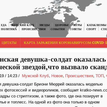
ЕДА
ЖЕНСКИЙ КЛУБ
ЗВЕЗДЫ
ЗДОРОВЬЕ
ИГРЫ
КАТАКЛИЗМЫ
ПОЛИТИКА
ПРОИСШЕСТВИЯ
СОБЫТИЯ
СОВЕТЫ
СПОРТ
СТА
ЦИТАТЫ
КАРТА ЗАРАЖЕНИЯ КОРОНАВИРУСОМ COVID-1
нская девушка-солдат оказалась
ческой звездой,что вызвало скан
19
/
14:23 /
Мужской Клуб
,
Новое
,
Происшествия
,
ТОП
,
я девушка-солдат Бриони Мюррей оказалась моделью
их фотосессий и видеороликов, сообщает kratko-news.c
кадры со стриптизом, а также фото, где она позирует в
ье и топлесс. На одной из фото она только в одном