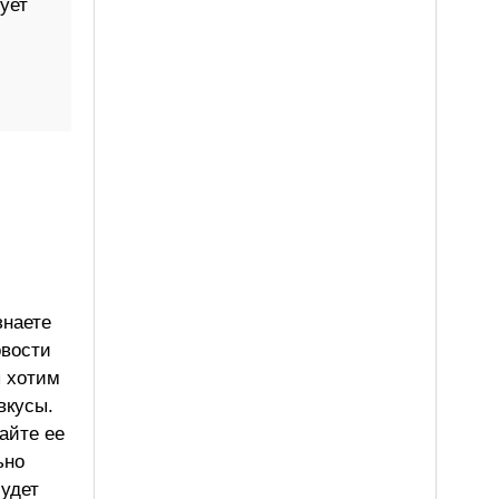
ует
знаете
овости
ы хотим
вкусы.
айте ее
ьно
будет