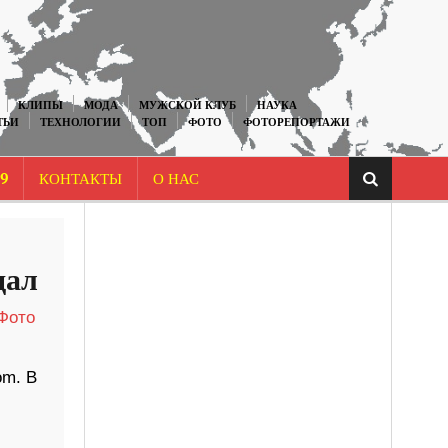
КЛИПЫ
МОДА
МУЖСКОЙ КЛУБ
НАУКА
ТЬИ
ТЕХНОЛОГИИ
ТОП
ФОТО
ФОТОРЕПОРТАЖИ
9
КОНТАКТЫ
О НАС
дал
Фото
om. В