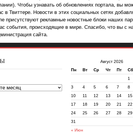
лании). Чтобы узнавать об обновлениях портала, вы мо
ас в Твиттере. Новости в этих социальных сетях добав
але присутствуют рекламные новостные блоки наших пар
ас события, происходящие в мире. Спасибо, что вы с н
министрация сайта.
ВЫ
Август 2026
Пн
Вт
Ср
Чт
Пт
С
ы
1
3
4
5
6
7
8
10
11
12
13
14
15
17
18
19
20
21
22
24
25
26
27
28
29
31
« Июн