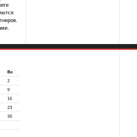
жете
ляются
тнеров.
ами.
б
Вс
2
9
16
23
30