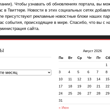
лании). Чтобы узнавать об обновлениях портала, вы мо
ас в Твиттере. Новости в этих социальных сетях добав
але присутствуют рекламные новостные блоки наших пар
ас события, происходящие в мире. Спасибо, что вы с н
министрация сайта.
ВЫ
Август 2026
Пн
Вт
Ср
Чт
Пт
С
ы
1
3
4
5
6
7
8
10
11
12
13
14
15
17
18
19
20
21
22
24
25
26
27
28
29
31
« Июн