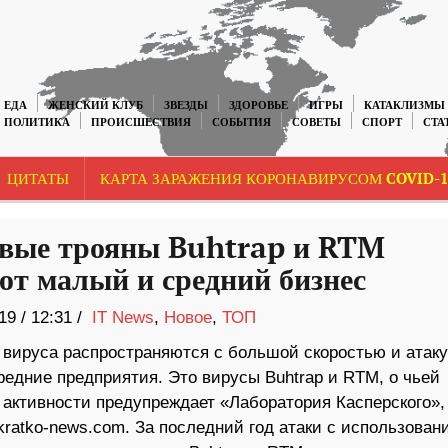
ЕДА
ЖЕНСКИЙ КЛУБ
ЗВЕЗДЫ
ЗДОРОВЬЕ
ИГРЫ
КАТАКЛИЗМЫ
ПОЛИТИКА
ПРОИСШЕСТВИЯ
СОБЫТИЯ
СОВЕТЫ
СПОРТ
СТА
ЦИТАТЫ
КАРТА ЗАРАЖЕНИЯ КОРОНАВИРУСОМ COVID-1
вые трояны Buhtrap и RTM
ют малый и средний бизнес
19
/
12:31 /
IT News
,
Новое
,
ТОП
 вируса распространяются с большой скоростью и атак
редние предприятия. Это вирусы Buhtrap и RTM, о чьей
 активности предупреждает «Лаборатория Касперского»,
kratko-news.com. За последний год атаки с использован