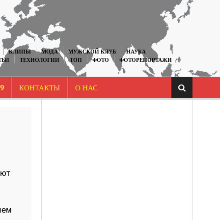
КЛИПЫ
МОДА
МУЖСКОЙ КЛУБ
НАУКА
ТЬИ
ТЕХНОЛОГИИ
ТОП
ФОТО
ФОТОРЕПОРТАЖИ
9
КОНТАКТЫ
О НАС
уют
ием