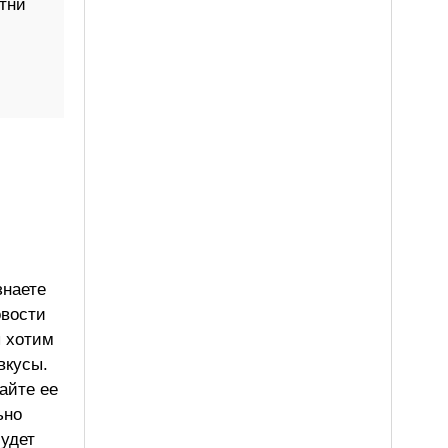
тни
знаете
овости
ы хотим
вкусы.
айте ее
ьно
будет