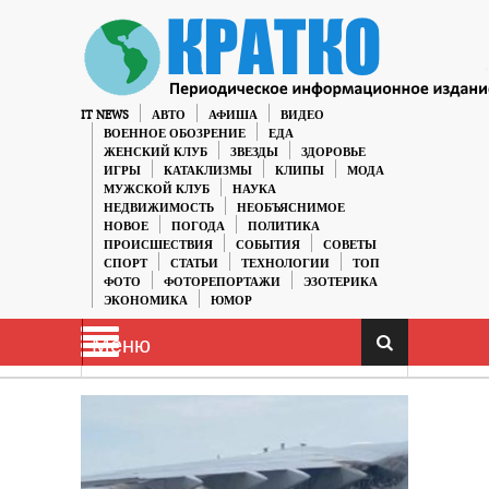
IT NEWS
АВТО
АФИША
ВИДЕО
ВОЕННОЕ ОБОЗРЕНИЕ
ЕДА
ЖЕНСКИЙ КЛУБ
ЗВЕЗДЫ
ЗДОРОВЬЕ
ИГРЫ
КАТАКЛИЗМЫ
КЛИПЫ
МОДА
МУЖСКОЙ КЛУБ
НАУКА
НЕДВИЖИМОСТЬ
НЕОБЪЯСНИМОЕ
НОВОЕ
ПОГОДА
ПОЛИТИКА
ПРОИСШЕСТВИЯ
СОБЫТИЯ
СОВЕТЫ
СПОРТ
СТАТЬИ
ТЕХНОЛОГИИ
ТОП
ФОТО
ФОТОРЕПОРТАЖИ
ЭЗОТЕРИКА
ЭКОНОМИКА
ЮМОР
Меню