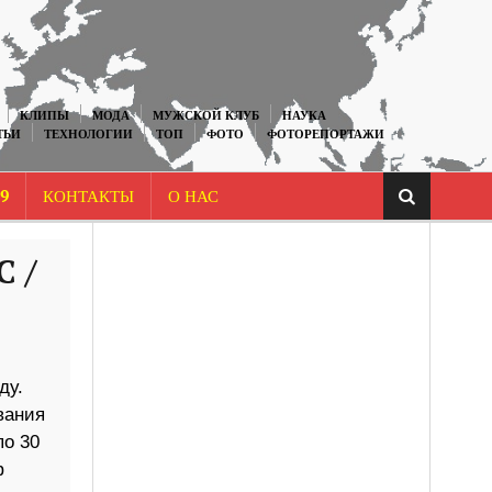
КЛИПЫ
МОДА
МУЖСКОЙ КЛУБ
НАУКА
ТЬИ
ТЕХНОЛОГИИ
ТОП
ФОТО
ФОТОРЕПОРТАЖИ
9
КОНТАКТЫ
О НАС
C /
ду.
вания
о 30
ф