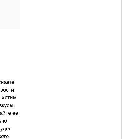
знаете
овости
ы хотим
вкусы.
айте ее
ьно
будет
жете