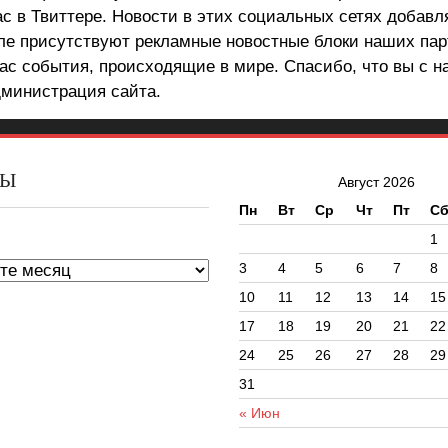
ас в Твиттере. Новости в этих социальных сетях добав
але присутствуют рекламные новостные блоки наших пар
ас события, происходящие в мире. Спасибо, что вы с н
министрация сайта.
ВЫ
Август 2026
Пн
Вт
Ср
Чт
Пт
С
ы
1
3
4
5
6
7
8
10
11
12
13
14
15
17
18
19
20
21
22
24
25
26
27
28
29
31
« Июн