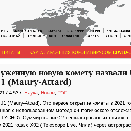
ЕДА
ЖЕНСКИЙ КЛУБ
ЗВЕЗДЫ
ЗДОРОВЬЕ
ИГРЫ
КАТАКЛИЗМЫ
ПОЛИТИКА
ПРОИСШЕСТВИЯ
СОБЫТИЯ
СОВЕТЫ
СПОРТ
СТА
ЦИТАТЫ
КАРТА ЗАРАЖЕНИЯ КОРОНАВИРУСОМ COVID-1
уженную новую комету назвали 
J1 (Maury-Attard)
21
/
4:53 /
Наука
,
Новое
,
ТОП
1 (Maury-Attard). Это первое открытие кометы в 2021 го
енная с использованием метода синтетического отслежи
я TYCHO). Суммирование 27 нефильтрованных снимков п
2021 года с X02 ( Telescope Live, Чили) через астрогра