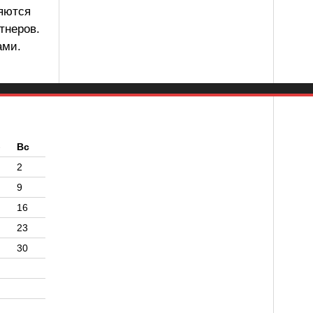
ляются
тнеров.
ами.
б
Вс
2
9
16
23
30