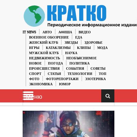
IT NEWS
АВТО
АФИША
ВИДЕО
ВОЕННОЕ ОБОЗРЕНИЕ
ЕДА
ЖЕНСКИЙ КЛУБ
ЗВЕЗДЫ
ЗДОРОВЬЕ
ИГРЫ
КАТАКЛИЗМЫ
КЛИПЫ
МОДА
МУЖСКОЙ КЛУБ
НАУКА
НЕДВИЖИМОСТЬ
НЕОБЪЯСНИМОЕ
НОВОЕ
ПОГОДА
ПОЛИТИКА
ПРОИСШЕСТВИЯ
СОБЫТИЯ
СОВЕТЫ
СПОРТ
СТАТЬИ
ТЕХНОЛОГИИ
ТОП
ФОТО
ФОТОРЕПОРТАЖИ
ЭЗОТЕРИКА
ЭКОНОМИКА
ЮМОР
Меню