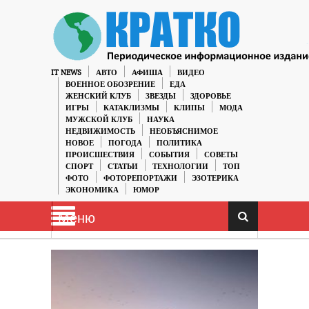
IT NEWS
АВТО
АФИША
ВИДЕО
ВОЕННОЕ ОБОЗРЕНИЕ
ЕДА
ЖЕНСКИЙ КЛУБ
ЗВЕЗДЫ
ЗДОРОВЬЕ
ИГРЫ
КАТАКЛИЗМЫ
КЛИПЫ
МОДА
МУЖСКОЙ КЛУБ
НАУКА
НЕДВИЖИМОСТЬ
НЕОБЪЯСНИМОЕ
НОВОЕ
ПОГОДА
ПОЛИТИКА
ПРОИСШЕСТВИЯ
СОБЫТИЯ
СОВЕТЫ
СПОРТ
СТАТЬИ
ТЕХНОЛОГИИ
ТОП
ФОТО
ФОТОРЕПОРТАЖИ
ЭЗОТЕРИКА
ЭКОНОМИКА
ЮМОР
Меню