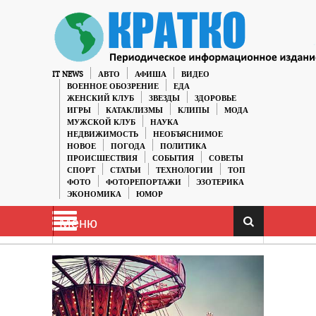
IT NEWS
АВТО
АФИША
ВИДЕО
ВОЕННОЕ ОБОЗРЕНИЕ
ЕДА
ЖЕНСКИЙ КЛУБ
ЗВЕЗДЫ
ЗДОРОВЬЕ
ИГРЫ
КАТАКЛИЗМЫ
КЛИПЫ
МОДА
МУЖСКОЙ КЛУБ
НАУКА
НЕДВИЖИМОСТЬ
НЕОБЪЯСНИМОЕ
НОВОЕ
ПОГОДА
ПОЛИТИКА
ПРОИСШЕСТВИЯ
СОБЫТИЯ
СОВЕТЫ
СПОРТ
СТАТЬИ
ТЕХНОЛОГИИ
ТОП
ФОТО
ФОТОРЕПОРТАЖИ
ЭЗОТЕРИКА
ЭКОНОМИКА
ЮМОР
Меню