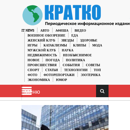
IT NEWS
АВТО
АФИША
ВИДЕО
ВОЕННОЕ ОБОЗРЕНИЕ
ЕДА
ЖЕНСКИЙ КЛУБ
ЗВЕЗДЫ
ЗДОРОВЬЕ
ИГРЫ
КАТАКЛИЗМЫ
КЛИПЫ
МОДА
МУЖСКОЙ КЛУБ
НАУКА
НЕДВИЖИМОСТЬ
НЕОБЪЯСНИМОЕ
НОВОЕ
ПОГОДА
ПОЛИТИКА
ПРОИСШЕСТВИЯ
СОБЫТИЯ
СОВЕТЫ
СПОРТ
СТАТЬИ
ТЕХНОЛОГИИ
ТОП
ФОТО
ФОТОРЕПОРТАЖИ
ЭЗОТЕРИКА
ЭКОНОМИКА
ЮМОР
Меню