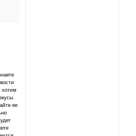
знаете
овости
ы хотим
вкусы.
айте ее
ьно
будет
жете
ляются