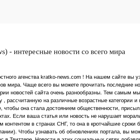
s) - интересные новости со всего мира
стного агенства kratko-news.com ! На нашем сайте вы у
в мира. Чаще всего вы можете прочитать последние н
ории новостей сайта очень разнообразны. Тем самым м
 , рассчитанную на различные возрастные категории и 
е, чтобы она стала достоянием общественности, присыл
актах. Если ваша статья или новость не нарушает морал
 контентом в странах СНГ, то она в кротчайшие сроки 
лании). Чтобы узнавать об обновлениях портала, вы мо
ас в Твиттере. Новости в этих социальных сетях добав