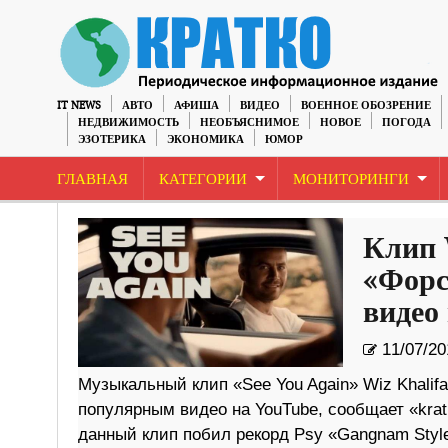
IT NEWS
АВТО
АФИША
ВИДЕО
ВОЕННОЕ ОБОЗРЕНИЕ
НЕДВИЖИМОСТЬ
НЕОБЪЯСНИМОЕ
НОВОЕ
ПОГОДА
ЭЗОТЕРИКА
ЭКОНОМИКА
ЮМОР
ГЛАВНАЯ
КАТЕГОРИИ
МОНИТОРИНГИ
Клип 
«Форс
видео
11/07/20
Музыкальный клип «See You Again» Wiz Khalifa
популярным видео на YouTube, сообщает «krat
данный клип побил рекорд Psy «Gangnam Styl