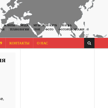
КЛИПЫ
МОДА
МУЖСКОЙ КЛУБ
НАУКА
ТЬИ
ТЕХНОЛОГИИ
ТОП
ФОТО
ФОТОРЕПОРТАЖИ
9
КОНТАКТЫ
О НАС
ля
e,