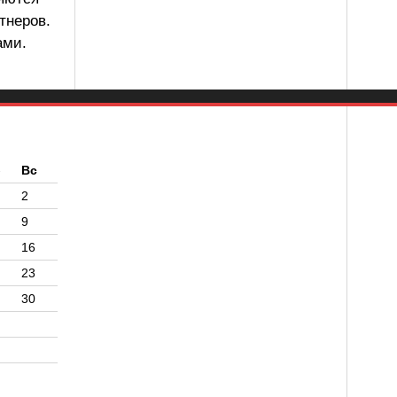
тнеров.
ами.
б
Вс
2
9
16
23
30