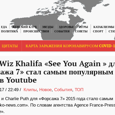
ЕДА
ЖЕНСКИЙ КЛУБ
ЗВЕЗДЫ
ЗДОРОВЬЕ
ИГРЫ
КАТАКЛИЗМЫ
ПОЛИТИКА
ПРОИСШЕСТВИЯ
СОБЫТИЯ
СОВЕТЫ
СПОРТ
СТА
ЦИТАТЫ
КАРТА ЗАРАЖЕНИЯ КОРОНАВИРУСОМ COVID-1
Wiz Khalifa «See You Again » д
ажа 7» стал самым популярным
 в Youtube
17
/
22:49 /
Клипы
,
Новое
,
События
,
ТОП
 и Charlie Puth для «Форсажа 7» 2015 года стало самым
ko-news.com». По словам агентства Agence France-Press
e».