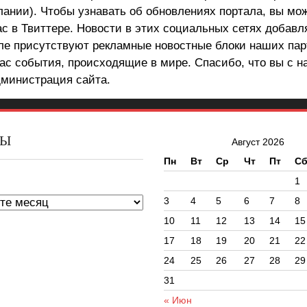
лании). Чтобы узнавать об обновлениях портала, вы мо
ас в Твиттере. Новости в этих социальных сетях добав
але присутствуют рекламные новостные блоки наших пар
ас события, происходящие в мире. Спасибо, что вы с н
министрация сайта.
ВЫ
Август 2026
Пн
Вт
Ср
Чт
Пт
С
ы
1
3
4
5
6
7
8
10
11
12
13
14
15
17
18
19
20
21
22
24
25
26
27
28
29
31
« Июн