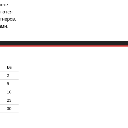
жете
ляются
тнеров.
ами.
б
Вс
2
9
16
23
30