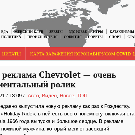
ЕДА
ЖЕНСКИЙ КЛУБ
ЗВЕЗДЫ
ЗДОРОВЬЕ
ИГРЫ
КАТАКЛИЗМЫ
ПОЛИТИКА
ПРОИСШЕСТВИЯ
СОБЫТИЯ
СОВЕТЫ
СПОРТ
СТА
ЦИТАТЫ
КАРТА ЗАРАЖЕНИЯ КОРОНАВИРУСОМ COVID-1
 реклама Chevrolet — очень
ментальный ролик
21
/
13:09 /
Авто
,
Видео
,
Новое
,
ТОП
недавно выпустила новую рекламу как раз к Рождеству.
«Holiday Ride», в ней есть всего понемногу, включая ст
la 1966 года выпуска и большое сердце. В рекламе
 пожилой мужчина, который меняет засохший