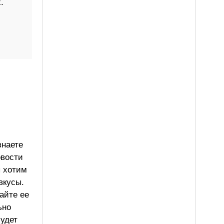
.
знаете
овости
ы хотим
вкусы.
айте ее
ьно
будет