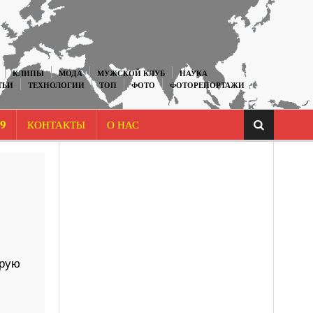
КЛИПЫ
МОДА
МУЖСКОЙ КЛУБ
НАУКА
ТЬИ
ТЕХНОЛОГИИ
ТОП
ФОТО
ФОТОРЕПОРТАЖИ
9
КОНТАКТЫ
О НАС
арую