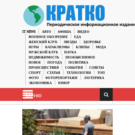
IT NEWS
АВТО
АФИША
ВИДЕО
ВОЕННОЕ ОБОЗРЕНИЕ
ЕДА
ЖЕНСКИЙ КЛУБ
ЗВЕЗДЫ
ЗДОРОВЬЕ
ИГРЫ
КАТАКЛИЗМЫ
КЛИПЫ
МОДА
МУЖСКОЙ КЛУБ
НАУКА
НЕДВИЖИМОСТЬ
НЕОБЪЯСНИМОЕ
НОВОЕ
ПОГОДА
ПОЛИТИКА
ПРОИСШЕСТВИЯ
СОБЫТИЯ
СОВЕТЫ
СПОРТ
СТАТЬИ
ТЕХНОЛОГИИ
ТОП
ФОТО
ФОТОРЕПОРТАЖИ
ЭЗОТЕРИКА
ЭКОНОМИКА
ЮМОР
Меню