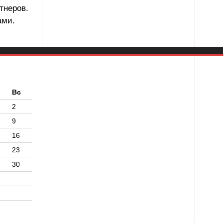
тнеров.
ами.
б
Вс
2
9
16
23
30