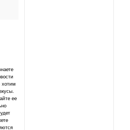
знаете
овости
ы хотим
вкусы.
айте ее
ьно
будет
жете
ляются