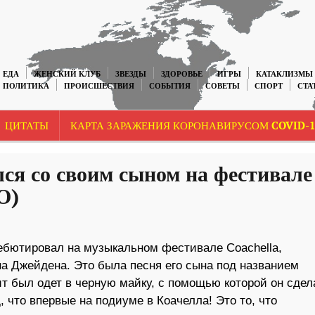
ЕДА
ЖЕНСКИЙ КЛУБ
ЗВЕЗДЫ
ЗДОРОВЬЕ
ИГРЫ
КАТАКЛИЗМЫ
ПОЛИТИКА
ПРОИСШЕСТВИЯ
СОБЫТИЯ
СОВЕТЫ
СПОРТ
СТА
ЦИТАТЫ
КАРТА ЗАРАЖЕНИЯ КОРОНАВИРУСОМ COVID-1
ся со своим сыном на фестивале
О)
ебютировал на музыкальном фестивале Coachella,
а Джейдена. Это была песня его сына под названием
т был одет в черную майку, с помощью которой он сдел
 что впервые на подиуме в Коачелла! Это то, что