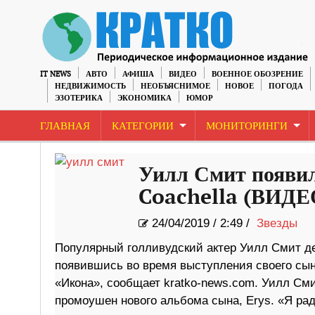
IT NEWS
АВТО
АФИША
ВИДЕО
ВОЕННОЕ ОБОЗРЕНИЕ
НЕДВИЖИМОСТЬ
НЕОБЪЯСНИМОЕ
НОВОЕ
ПОГОДА
ЭЗОТЕРИКА
ЭКОНОМИКА
ЮМОР
ГЛАВНАЯ
КАТЕГОРИИ
МОНИТОРИНГИ
Уилл Смит появил
Coachella (ВИДЕ
24/04/2019
/
2:49 /
Звезды
Популярный голливудский актер Уилл Смит д
появившись во время выступления своего сын
«Икона», сообщает kratko-news.com. Уилл Сми
промоушен нового альбома сына, Erys. «Я рад,