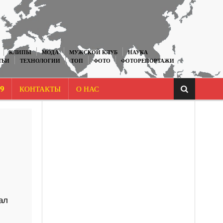
КЛИПЫ
МОДА
МУЖСКОЙ КЛУБ
НАУКА
ТЬИ
ТЕХНОЛОГИИ
ТОП
ФОТО
ФОТОРЕПОРТАЖИ
9
КОНТАКТЫ
О НАС
ал