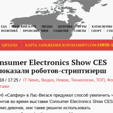
ЕДА
ЖЕНСКИЙ КЛУБ
ЗВЕЗДЫ
ЗДОРОВЬЕ
ИГРЫ
КАТАКЛИЗМЫ
ПОЛИТИКА
ПРОИСШЕСТВИЯ
СОБЫТИЯ
СОВЕТЫ
СПОРТ
СТА
ЦИТАТЫ
КАРТА ЗАРАЖЕНИЯ КОРОНАВИРУСОМ COVID-1
nsumer Electronics Show CES
показали роботов-стриптизерш
18
/
17:25 /
IT News
,
Видео
,
Новое
,
Технологии
,
ТОП
,
Фо
тажи
уб «Сапфир» в Лас-Вегасе придумал способ увеличить 
ентов во время выставки Consumer Electronics Show CES
имо девочек, они также решили использовать