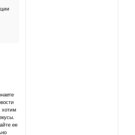
кции
знаете
овости
ы хотим
вкусы.
айте ее
ьно