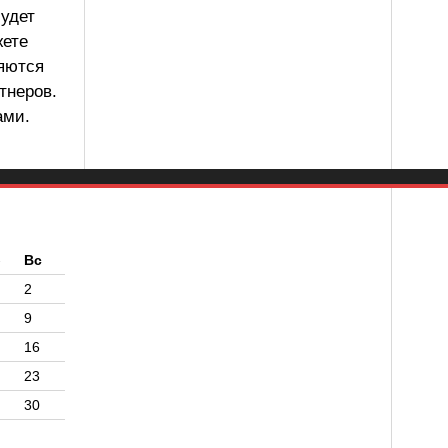
будет
жете
ляются
тнеров.
ами.
б
Вс
2
9
16
23
30