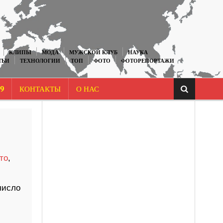
КЛИПЫ
МОДА
МУЖСКОЙ КЛУБ
НАУКА
ТЬИ
ТЕХНОЛОГИИ
ТОП
ФОТО
ФОТОРЕПОРТАЖИ
9
КОНТАКТЫ
О НАС
то
,
число