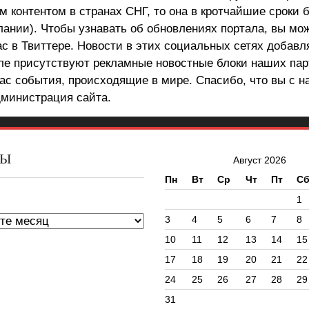
 контентом в странах СНГ, то она в кротчайшие сроки 
лании). Чтобы узнавать об обновлениях портала, вы мо
ас в Твиттере. Новости в этих социальных сетях добав
але присутствуют рекламные новостные блоки наших пар
ас события, происходящие в мире. Спасибо, что вы с н
министрация сайта.
ВЫ
Август 2026
Пн
Вт
Ср
Чт
Пт
С
ы
1
3
4
5
6
7
8
10
11
12
13
14
15
17
18
19
20
21
22
24
25
26
27
28
29
31