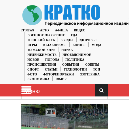
IT NEWS
АВТО
АФИША
ВИДЕО
ВОЕННОЕ ОБОЗРЕНИЕ
ЕДА
ЖЕНСКИЙ КЛУБ
ЗВЕЗДЫ
ЗДОРОВЬЕ
ИГРЫ
КАТАКЛИЗМЫ
КЛИПЫ
МОДА
МУЖСКОЙ КЛУБ
НАУКА
НЕДВИЖИМОСТЬ
НЕОБЪЯСНИМОЕ
НОВОЕ
ПОГОДА
ПОЛИТИКА
ПРОИСШЕСТВИЯ
СОБЫТИЯ
СОВЕТЫ
СПОРТ
СТАТЬИ
ТЕХНОЛОГИИ
ТОП
ФОТО
ФОТОРЕПОРТАЖИ
ЭЗОТЕРИКА
ЭКОНОМИКА
ЮМОР
Меню