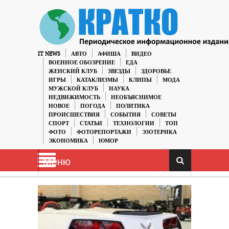
IT NEWS
АВТО
АФИША
ВИДЕО
ВОЕННОЕ ОБОЗРЕНИЕ
ЕДА
ЖЕНСКИЙ КЛУБ
ЗВЕЗДЫ
ЗДОРОВЬЕ
ИГРЫ
КАТАКЛИЗМЫ
КЛИПЫ
МОДА
МУЖСКОЙ КЛУБ
НАУКА
НЕДВИЖИМОСТЬ
НЕОБЪЯСНИМОЕ
НОВОЕ
ПОГОДА
ПОЛИТИКА
ПРОИСШЕСТВИЯ
СОБЫТИЯ
СОВЕТЫ
СПОРТ
СТАТЬИ
ТЕХНОЛОГИИ
ТОП
ФОТО
ФОТОРЕПОРТАЖИ
ЭЗОТЕРИКА
ЭКОНОМИКА
ЮМОР
Меню