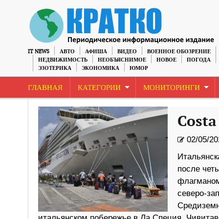
IT NEWS
АВТО
АФИША
ВИДЕО
ВОЕННОЕ ОБОЗРЕНИЕ
НЕДВИЖИМОСТЬ
НЕОБЪЯСНИМОЕ
НОВОЕ
ПОГОДА
ЭЗОТЕРИКА
ЭКОНОМИКА
ЮМОР
ГЛАВНАЯ
КАТЕГОРИИ
МОНИТОРИНГИ
Costa
02/05/20
Итальянска
после чет
флагманом
северо-зап
Средиземн
итальянском побережье в Ла Специя, Чивитав