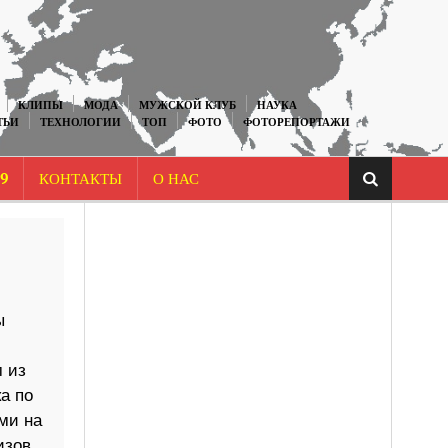
КЛИПЫ
МОДА
МУЖСКОЙ КЛУБ
НАУКА
ТЬИ
ТЕХНОЛОГИИ
ТОП
ФОТО
ФОТОРЕПОРТАЖИ
9
КОНТАКТЫ
О НАС
ы
 из
а по
ми на
изов