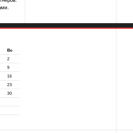
тнеров.
ами.
б
Вс
2
9
16
23
30