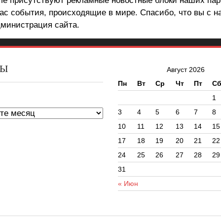
але присутствуют рекламные новостные блоки наших пар
ас события, происходящие в мире. Спасибо, что вы с н
министрация сайта.
ВЫ
Август 2026
Пн
Вт
Ср
Чт
Пт
С
ы
1
3
4
5
6
7
8
10
11
12
13
14
15
17
18
19
20
21
22
24
25
26
27
28
29
31
« Июн