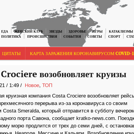
ЕДА
ЖЕНСКИЙ КЛУБ
ЗВЕЗДЫ
ЗДОРОВЬЕ
ИГРЫ
КАТАКЛИЗМЫ
ПОЛИТИКА
ПРОИСШЕСТВИЯ
СОБЫТИЯ
СОВЕТЫ
СПОРТ
СТА
ЦИТАТЫ
КАРТА ЗАРАЖЕНИЯ КОРОНАВИРУСОМ COVID-1
 Crociere возобновляет круизы
21
/
1:49 /
Новое
,
ТОП
я круизная компания Costa Crociere возобновляет рейс
ырехмесячного перерыва из-за коронавируса со своим
 Costa Smeralda, который отправится в субботу вечером
адного порта Савона, сообщает kratko-news.com. Поездк
ому морю продлится от трех до семи дней, с остановка
еккья, Неаполе, Мессине и Кальяри. Возобновление кру