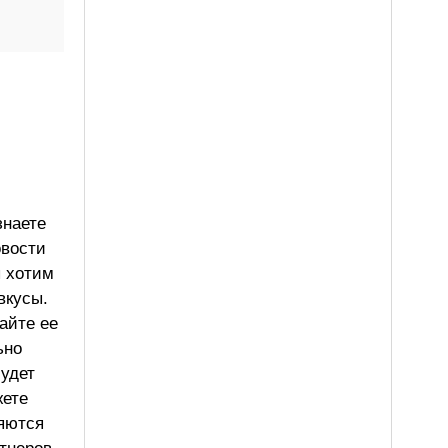
знаете
овости
ы хотим
вкусы.
айте ее
ьно
будет
жете
ляются