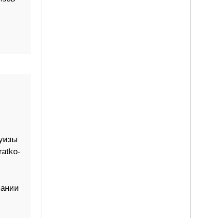
руизы
atko-
пании