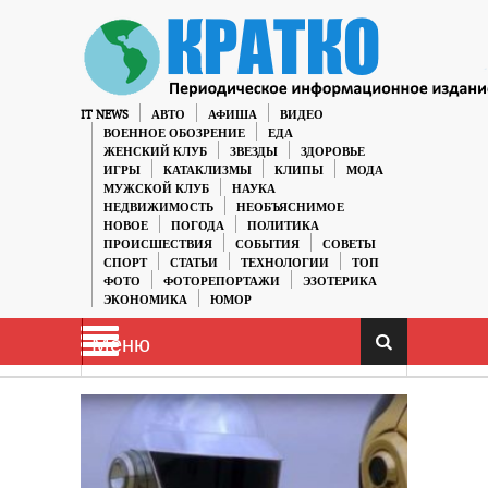
IT NEWS
АВТО
АФИША
ВИДЕО
ВОЕННОЕ ОБОЗРЕНИЕ
ЕДА
ЖЕНСКИЙ КЛУБ
ЗВЕЗДЫ
ЗДОРОВЬЕ
ИГРЫ
КАТАКЛИЗМЫ
КЛИПЫ
МОДА
МУЖСКОЙ КЛУБ
НАУКА
НЕДВИЖИМОСТЬ
НЕОБЪЯСНИМОЕ
НОВОЕ
ПОГОДА
ПОЛИТИКА
ПРОИСШЕСТВИЯ
СОБЫТИЯ
СОВЕТЫ
СПОРТ
СТАТЬИ
ТЕХНОЛОГИИ
ТОП
ФОТО
ФОТОРЕПОРТАЖИ
ЭЗОТЕРИКА
ЭКОНОМИКА
ЮМОР
Меню