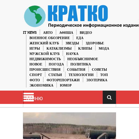
IT NEWS
АВТО
АФИША
ВИДЕО
ВОЕННОЕ ОБОЗРЕНИЕ
ЕДА
ЖЕНСКИЙ КЛУБ
ЗВЕЗДЫ
ЗДОРОВЬЕ
ИГРЫ
КАТАКЛИЗМЫ
КЛИПЫ
МОДА
МУЖСКОЙ КЛУБ
НАУКА
НЕДВИЖИМОСТЬ
НЕОБЪЯСНИМОЕ
НОВОЕ
ПОГОДА
ПОЛИТИКА
ПРОИСШЕСТВИЯ
СОБЫТИЯ
СОВЕТЫ
СПОРТ
СТАТЬИ
ТЕХНОЛОГИИ
ТОП
ФОТО
ФОТОРЕПОРТАЖИ
ЭЗОТЕРИКА
ЭКОНОМИКА
ЮМОР
Меню