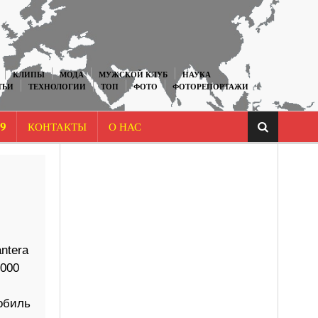
КЛИПЫ
МОДА
МУЖСКОЙ КЛУБ
НАУКА
ТЬИ
ТЕХНОЛОГИИ
ТОП
ФОТО
ФОТОРЕПОРТАЖИ
9
КОНТАКТЫ
О НАС
ntera
 000
мобиль