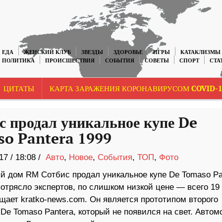
ЕДА
ЖЕНСКИЙ КЛУБ
ЗВЕЗДЫ
ЗДОРОВЬЕ
ИГРЫ
КАТАКЛИЗМЫ
ПОЛИТИКА
ПРОИСШЕСТВИЯ
СОБЫТИЯ
СОВЕТЫ
СПОРТ
СТА
ЦИТАТЫ
КАРТА ЗАРАЖЕНИЯ КОРОНАВИРУСОМ COVID-1
с продал уникальное купе De
o Pantera 1999
17
/
18:08 /
Авто
,
Новое
,
События
,
ТОП
,
Фото
й дом RM Сотбис продал уникальное купе De Tomaso Pa
потрясло экспертов, по слишком низкой цене — всего 19
щает kratko-news.com. Он является прототипом второго
De Tomaso Pantera, который не появился на свет. Авто