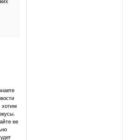
ких
знаете
овости
ы хотим
вкусы.
айте ее
ьно
будет