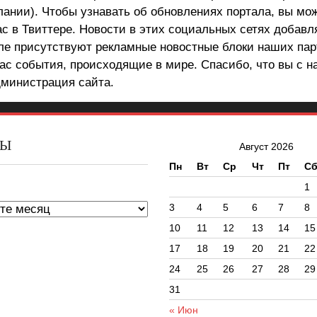
лании). Чтобы узнавать об обновлениях портала, вы мо
ас в Твиттере. Новости в этих социальных сетях добав
але присутствуют рекламные новостные блоки наших пар
ас события, происходящие в мире. Спасибо, что вы с н
министрация сайта.
ВЫ
Август 2026
Пн
Вт
Ср
Чт
Пт
С
ы
1
3
4
5
6
7
8
10
11
12
13
14
15
17
18
19
20
21
22
24
25
26
27
28
29
31
« Июн