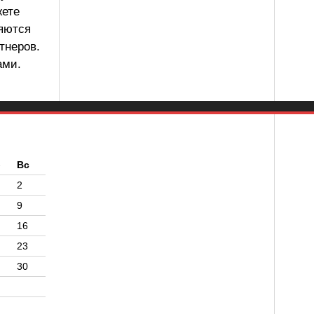
жете
ляются
тнеров.
ами.
б
Вс
2
9
16
23
30