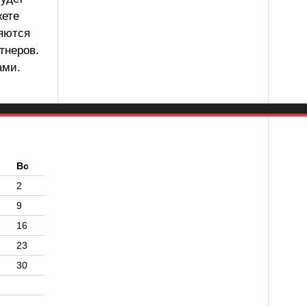
жете
ляются
тнеров.
ами.
б
Вс
2
9
16
23
30