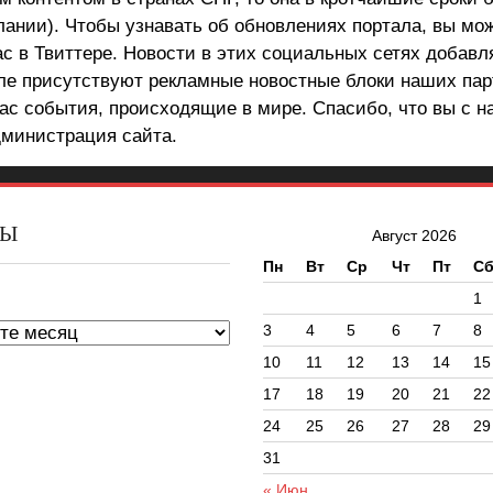
лании). Чтобы узнавать об обновлениях портала, вы мо
ас в Твиттере. Новости в этих социальных сетях добав
але присутствуют рекламные новостные блоки наших пар
ас события, происходящие в мире. Спасибо, что вы с н
министрация сайта.
ВЫ
Август 2026
Пн
Вт
Ср
Чт
Пт
С
ы
1
3
4
5
6
7
8
10
11
12
13
14
15
17
18
19
20
21
22
24
25
26
27
28
29
31
« Июн