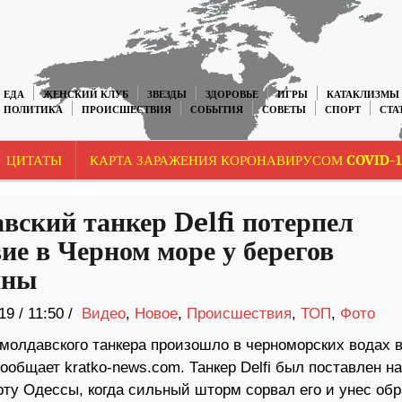
ЕДА
ЖЕНСКИЙ КЛУБ
ЗВЕЗДЫ
ЗДОРОВЬЕ
ИГРЫ
КАТАКЛИЗМЫ
ПОЛИТИКА
ПРОИСШЕСТВИЯ
СОБЫТИЯ
СОВЕТЫ
СПОРТ
СТА
ЦИТАТЫ
КАРТА ЗАРАЖЕНИЯ КОРОНАВИРУСОМ COVID-1
вский танкер Delfi потерпел
вие в Черном море у берегов
ины
19
/
11:50 /
Видео
,
Новое
,
Происшествия
,
ТОП
,
Фото
молдавского танкера произошло в черноморских водах 
ообщает kratko-news.com. Танкер Delfi был поставлен на
рту Одессы, когда сильный шторм сорвал его и унес обр