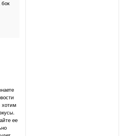
 бок
знаете
овости
ы хотим
вкусы.
айте ее
ьно
будет