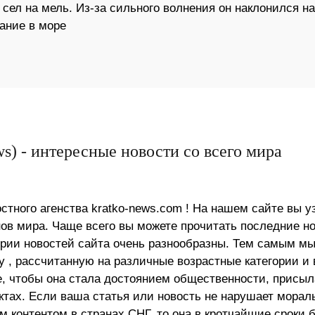
н сел на мель. Из-за сильного волнения он наклонился на
ание в море
s) - интересные новости со всего мира
стного агенства kratko-news.com ! На нашем сайте вы у
в мира. Чаще всего вы можете прочитать последние н
ории новостей сайта очень разнообразны. Тем самым м
 , рассчитанную на различные возрастные категории и 
е, чтобы она стала достоянием общественности, присыл
актах. Если ваша статья или новость не нарушает морал
 контентом в странах СНГ, то она в кротчайшие сроки 