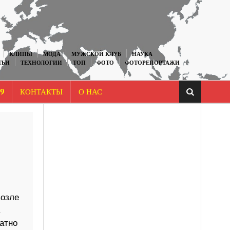
КЛИПЫ
МОДА
МУЖСКОЙ КЛУБ
НАУКА
ТЬИ
ТЕХНОЛОГИИ
ТОП
ФОТО
ФОТОРЕПОРТАЖИ
9
КОНТАКТЫ
О НАС
возле
атно