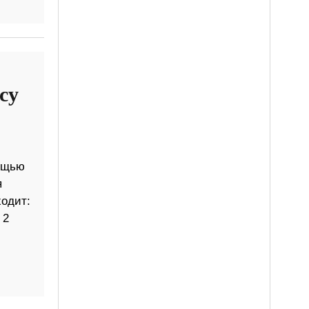
су
мощью
я
ходит:
 2