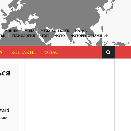
КЛИПЫ
МОДА
МУЖСКОЙ КЛУБ
НАУКА
ТЬИ
ТЕХНОЛОГИИ
ТОП
ФОТО
ФОТОРЕПОРТАЖИ
9
КОНТАКТЫ
О НАС
ься
zard
рвым