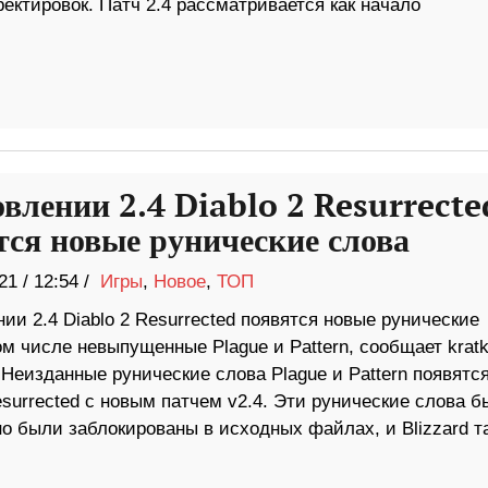
ектировок. Патч 2.4 рассматривается как начало
овлении 2.4 Diablo 2 Resurrecte
тся новые рунические слова
21
/
12:54 /
Игры
,
Новое
,
ТОП
ии 2.4 Diablo 2 Resurrected появятся новые рунические
ом числе невыпущенные Plague и Pattern, сообщает kratk
Неизданные рунические слова Plague и Pattern появятся
esurrected с новым патчем v2.4. Эти рунические слова 
но были заблокированы в исходных файлах, и Blizzard т