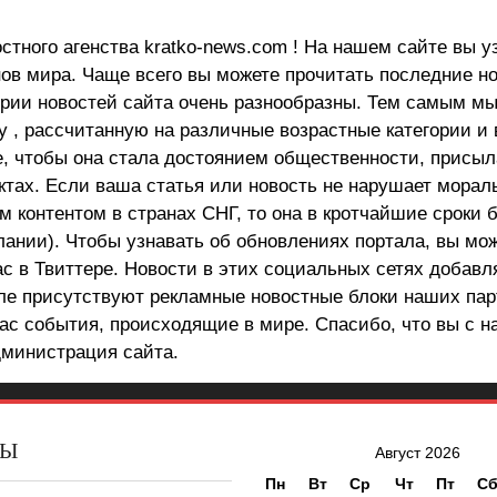
стного агенства kratko-news.com ! На нашем сайте вы у
в мира. Чаще всего вы можете прочитать последние н
ории новостей сайта очень разнообразны. Тем самым м
 , рассчитанную на различные возрастные категории и 
е, чтобы она стала достоянием общественности, присыл
актах. Если ваша статья или новость не нарушает морал
 контентом в странах СНГ, то она в кротчайшие сроки 
лании). Чтобы узнавать об обновлениях портала, вы мо
ас в Твиттере. Новости в этих социальных сетях добав
але присутствуют рекламные новостные блоки наших пар
ас события, происходящие в мире. Спасибо, что вы с н
министрация сайта.
ВЫ
Август 2026
Пн
Вт
Ср
Чт
Пт
С