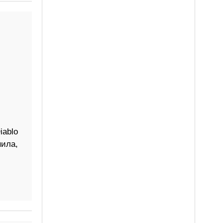
iablo
нила,