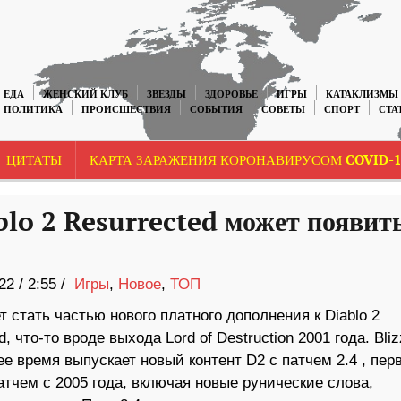
ЕДА
ЖЕНСКИЙ КЛУБ
ЗВЕЗДЫ
ЗДОРОВЬЕ
ИГРЫ
КАТАКЛИЗМЫ
ПОЛИТИКА
ПРОИСШЕСТВИЯ
СОБЫТИЯ
СОВЕТЫ
СПОРТ
СТА
ЦИТАТЫ
КАРТА ЗАРАЖЕНИЯ КОРОНАВИРУСОМ COVID-1
blo 2 Resurrected может появит
22
/
2:55 /
Игры
,
Новое
,
ТОП
т стать частью нового платного дополнения к Diablo 2
d, что-то вроде выхода Lord of Destruction 2001 года. Bliz
е время выпускает новый контент D2 с патчем 2.4 , пе
тчем с 2005 года, включая новые рунические слова,