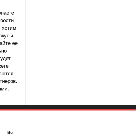
знаете
овости
ы хотим
вкусы.
айте ее
ьно
будет
жете
ляются
тнеров.
ами.
б
Вс