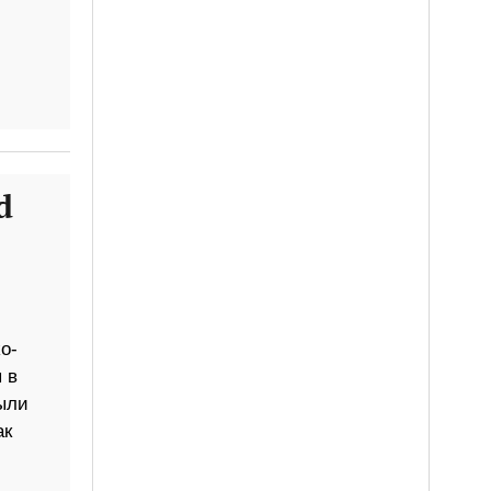
d
o-
 в
были
ак