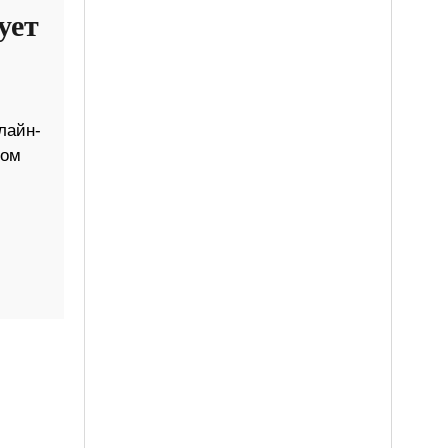
ует
лайн-
ном