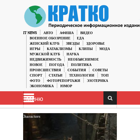
IT NEWS
АВТО
АФИША
ВИДЕО
ВОЕННОЕ ОБОЗРЕНИЕ
ЕДА
ЖЕНСКИЙ КЛУБ
ЗВЕЗДЫ
ЗДОРОВЬЕ
ИГРЫ
КАТАКЛИЗМЫ
КЛИПЫ
МОДА
МУЖСКОЙ КЛУБ
НАУКА
НЕДВИЖИМОСТЬ
НЕОБЪЯСНИМОЕ
НОВОЕ
ПОГОДА
ПОЛИТИКА
ПРОИСШЕСТВИЯ
СОБЫТИЯ
СОВЕТЫ
СПОРТ
СТАТЬИ
ТЕХНОЛОГИИ
ТОП
ФОТО
ФОТОРЕПОРТАЖИ
ЭЗОТЕРИКА
ЭКОНОМИКА
ЮМОР
Меню