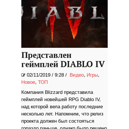
Представлен
геймплей DIABLO IV
02/11/2019
/
9:28 /
Видео
,
Игры
,
Новое
,
ТОП
Компания Blizzard представила
геймплей новейшей RPG Diablo IV,
над которой вела работу последние
несколько лет. Напомним, что релиз
проекта должен был состояться
гораздо раньше, однако было решено