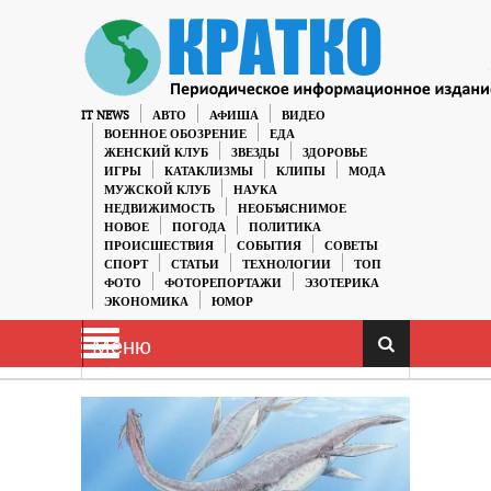
IT NEWS
АВТО
АФИША
ВИДЕО
ВОЕННОЕ ОБОЗРЕНИЕ
ЕДА
ЖЕНСКИЙ КЛУБ
ЗВЕЗДЫ
ЗДОРОВЬЕ
ИГРЫ
КАТАКЛИЗМЫ
КЛИПЫ
МОДА
МУЖСКОЙ КЛУБ
НАУКА
НЕДВИЖИМОСТЬ
НЕОБЪЯСНИМОЕ
НОВОЕ
ПОГОДА
ПОЛИТИКА
ПРОИСШЕСТВИЯ
СОБЫТИЯ
СОВЕТЫ
СПОРТ
СТАТЬИ
ТЕХНОЛОГИИ
ТОП
ФОТО
ФОТОРЕПОРТАЖИ
ЭЗОТЕРИКА
ЭКОНОМИКА
ЮМОР
Меню