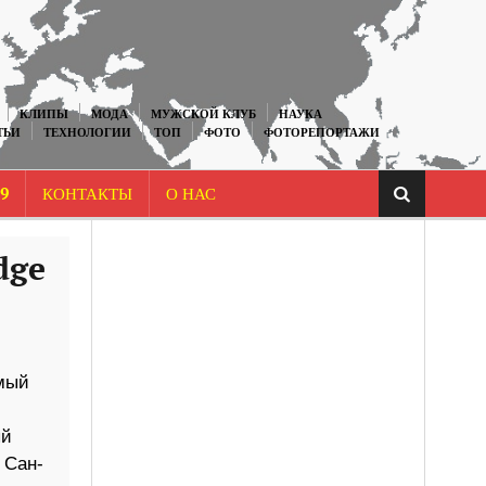
КЛИПЫ
МОДА
МУЖСКОЙ КЛУБ
НАУКА
ТЬИ
ТЕХНОЛОГИИ
ТОП
ФОТО
ФОТОРЕПОРТАЖИ
9
КОНТАКТЫ
О НАС
dge
амый
ый
 Сан-