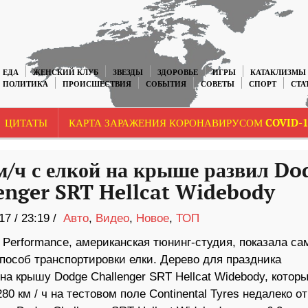
ЕДА
ЖЕНСКИЙ КЛУБ
ЗВЕЗДЫ
ЗДОРОВЬЕ
ИГРЫ
КАТАКЛИЗМЫ
ПОЛИТИКА
ПРОИСШЕСТВИЯ
СОБЫТИЯ
СОВЕТЫ
СПОРТ
СТА
ЦИТАТЫ
КАРТА ЗАРАЖЕНИЯ КОРОНАВИРУСОМ COVID-1
м/ч с елкой на крыше развил Do
enger SRT Hellcat Widebody
17
/
23:19 /
Авто
,
Видео
,
Новое
,
ТОП
 Performance, американская тюнинг-студия, показала с
пособ транспортировки елки. Дерево для праздника
а крышу Dodge Challenger SRT Hellcat Widebody, котор
80 км / ч на тестовом поле Continental Tyres недалеко от