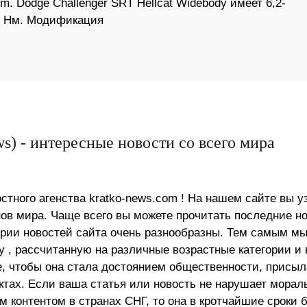
m. Dodge Challenger SRT Hellcat Widebody имеет 6,2-
1 Нм. Модификация
s) - интересные новости со всего мира
стного агенства kratko-news.com ! На нашем сайте вы у
в мира. Чаще всего вы можете прочитать последние н
ории новостей сайта очень разнообразны. Тем самым м
 , рассчитанную на различные возрастные категории и 
е, чтобы она стала достоянием общественности, присыл
актах. Если ваша статья или новость не нарушает морал
 контентом в странах СНГ, то она в кротчайшие сроки 