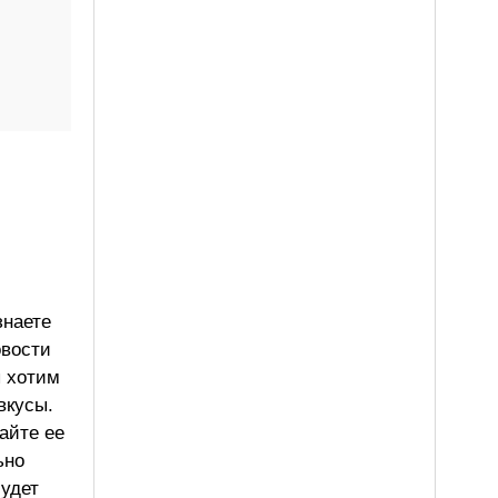
знаете
овости
ы хотим
вкусы.
айте ее
ьно
будет