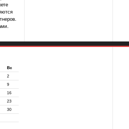
жете
ляются
тнеров.
ами.
б
Вс
2
9
16
23
30