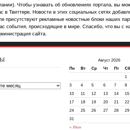
лании). Чтобы узнавать об обновлениях портала, вы мо
ас в Твиттере. Новости в этих социальных сетях добав
але присутствуют рекламные новостные блоки наших пар
ас события, происходящие в мире. Спасибо, что вы с н
министрация сайта.
ВЫ
Август 2026
Пн
Вт
Ср
Чт
Пт
С
ы
1
3
4
5
6
7
8
10
11
12
13
14
15
17
18
19
20
21
22
24
25
26
27
28
29
31
« Июн