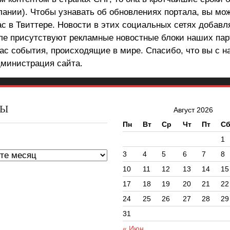
лании). Чтобы узнавать об обновлениях портала, вы мо
ас в Твиттере. Новости в этих социальных сетях добав
але присутствуют рекламные новостные блоки наших пар
ас события, происходящие в мире. Спасибо, что вы с н
министрация сайта.
ВЫ
Август 2026
Пн
Вт
Ср
Чт
Пт
С
ы
1
3
4
5
6
7
8
10
11
12
13
14
15
17
18
19
20
21
22
24
25
26
27
28
29
31
« Июн