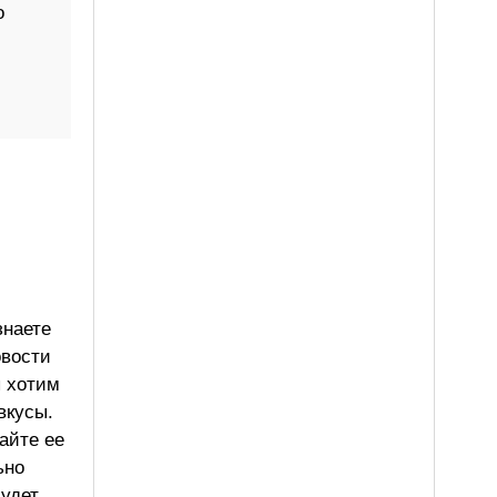
о
знаете
овости
ы хотим
вкусы.
айте ее
ьно
будет