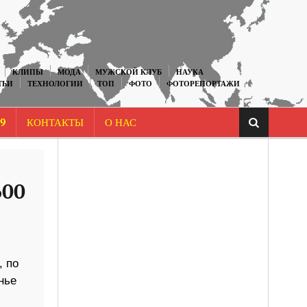
КЛИПЫ
МОДА
МУЖСКОЙ КЛУБ
НАУКА
ТЬИ
ТЕХНОЛОГИИ
ТОП
ФОТО
ФОТОРЕПОРТАЖИ
9
КОНТАКТЫ
О НАС
600
, по
нье