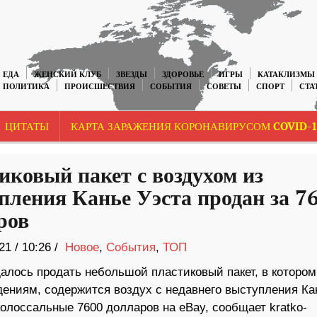
ЕДА
ЖЕНСКИЙ КЛУБ
ЗВЕЗДЫ
ЗДОРОВЬЕ
ИГРЫ
КАТАКЛИЗМЫ
ПОЛИТИКА
ПРОИСШЕСТВИЯ
СОБЫТИЯ
СОВЕТЫ
СПОРТ
СТА
ЦИТАТЫ
КАРТА ЗАРАЖЕНИЯ КОРОНАВИРУСОМ COVID-1
иковый пакет с воздухом из
пления Канье Уэста продан за 7
ров
21
/
10:26 /
Новое
,
События
,
ТОП
алось продать небольшой пластиковый пакет, в котором
дениям, содержится воздух с недавнего выступления Ка
колоссальные 7600 долларов на eBay, сообщает kratko-