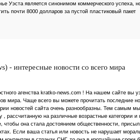
анье Уэста является синонимом коммерческого успеха, н
атить почти 8000 долларов за пустой пластиковый пакет
s) - интересные новости со всего мира
стного агенства kratko-news.com ! На нашем сайте вы у
в мира. Чаще всего вы можете прочитать последние н
ории новостей сайта очень разнообразны. Тем самым м
 , рассчитанную на различные возрастные категории и 
е, чтобы она стала достоянием общественности, присыл
актах. Если ваша статья или новость не нарушает морал
 контентом в странах СНГ, то она в кротчайшие сроки 