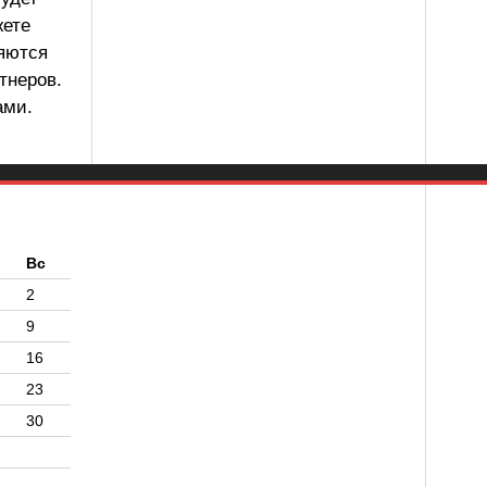
жете
ляются
тнеров.
ами.
б
Вс
2
9
16
23
30