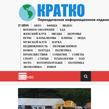
IT NEWS
АВТО
АФИША
ВИДЕО
ВОЕННОЕ ОБОЗРЕНИЕ
ЕДА
ЖЕНСКИЙ КЛУБ
ЗВЕЗДЫ
ЗДОРОВЬЕ
ИГРЫ
КАТАКЛИЗМЫ
КЛИПЫ
МОДА
МУЖСКОЙ КЛУБ
НАУКА
НЕДВИЖИМОСТЬ
НЕОБЪЯСНИМОЕ
НОВОЕ
ПОГОДА
ПОЛИТИКА
ПРОИСШЕСТВИЯ
СОБЫТИЯ
СОВЕТЫ
СПОРТ
СТАТЬИ
ТЕХНОЛОГИИ
ТОП
ФОТО
ФОТОРЕПОРТАЖИ
ЭЗОТЕРИКА
ЭКОНОМИКА
ЮМОР
Меню