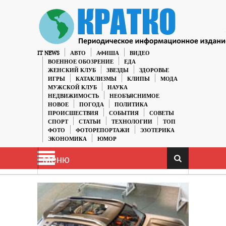
IT NEWS
АВТО
АФИША
ВИДЕО
ВОЕННОЕ ОБОЗРЕНИЕ
ЕДА
ЖЕНСКИЙ КЛУБ
ЗВЕЗДЫ
ЗДОРОВЬЕ
ИГРЫ
КАТАКЛИЗМЫ
КЛИПЫ
МОДА
МУЖСКОЙ КЛУБ
НАУКА
НЕДВИЖИМОСТЬ
НЕОБЪЯСНИМОЕ
НОВОЕ
ПОГОДА
ПОЛИТИКА
ПРОИСШЕСТВИЯ
СОБЫТИЯ
СОВЕТЫ
СПОРТ
СТАТЬИ
ТЕХНОЛОГИИ
ТОП
ФОТО
ФОТОРЕПОРТАЖИ
ЭЗОТЕРИКА
ЭКОНОМИКА
ЮМОР
Меню