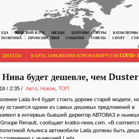
ЕДА
ЖЕНСКИЙ КЛУБ
ЗВЕЗДЫ
ЗДОРОВЬЕ
ИГРЫ
КАТАКЛИЗМЫ
ПОЛИТИКА
ПРОИСШЕСТВИЯ
СОБЫТИЯ
СОВЕТЫ
СПОРТ
СТА
ЦИТАТЫ
КАРТА ЗАРАЖЕНИЯ КОРОНАВИРУСОМ COVID-1
 Нива будет дешевле, чем Duster
18
/
2:35 /
Авто
,
Новое
,
ТОП
оление Lada 4×4 будет стоить дороже старой модели, но
му останется одним из самых дешевых предложений в
 заявил в интервью бывший директор АВТОВАЗ и нынеш
Groupe Renault, сообщает kratko-news.com. «В соответс
 политикой Альянса автомобили Lada должны быть деш
по сравнению с нынешней Lada