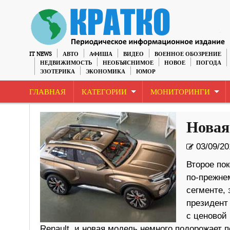
IT NEWS
АВТО
АФИША
ВИДЕО
ВОЕННОЕ ОБОЗРЕНИЕ
НЕДВИЖИМОСТЬ
НЕОБЪЯСНИМОЕ
НОВОЕ
ПОГОДА
ЭЗОТЕРИКА
ЭКОНОМИКА
ЮМОР
ГЛАВНАЯ
КАТЕГОРИИ
МОНИТОРИНГИ
Новая
03/09/20
Второе пок
по-прежне
сегменте,
президент 
с ценовой
Renault, и новая модель немного подорожает 