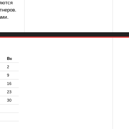
ляются
тнеров.
ами.
б
Вс
2
9
16
23
30