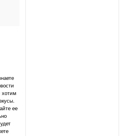
знаете
овости
ы хотим
вкусы.
айте ее
ьно
будет
жете