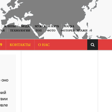
КЛИПЫ
МОДА
МУЖСКОЙ КЛУБ
НАУКА
ТЬИ
ТЕХНОЛОГИИ
ТОП
ФОТО
ФОТОРЕПОРТАЖИ
9
КОНТАКТЫ
О НАС
 оно
ний
твии
евле