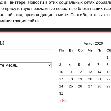
ас в Твиттере. Новости в этих социальных сетях добав
але присутствуют рекламные новостные блоки наших пар
ас события, происходящие в мире. Спасибо, что вы с н
министрация сайта.
ВЫ
Август 2026
Пн
Вт
Ср
Чт
Пт
С
ы
1
3
4
5
6
7
8
10
11
12
13
14
15
17
18
19
20
21
22
24
25
26
27
28
29
31
« Июн