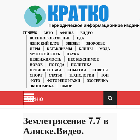
IT NEWS
АВТО
АФИША
ВИДЕО
ВОЕННОЕ ОБОЗРЕНИЕ
ЕДА
ЖЕНСКИЙ КЛУБ
ЗВЕЗДЫ
ЗДОРОВЬЕ
ИГРЫ
КАТАКЛИЗМЫ
КЛИПЫ
МОДА
МУЖСКОЙ КЛУБ
НАУКА
НЕДВИЖИМОСТЬ
НЕОБЪЯСНИМОЕ
НОВОЕ
ПОГОДА
ПОЛИТИКА
ПРОИСШЕСТВИЯ
СОБЫТИЯ
СОВЕТЫ
СПОРТ
СТАТЬИ
ТЕХНОЛОГИИ
ТОП
ФОТО
ФОТОРЕПОРТАЖИ
ЭЗОТЕРИКА
ЭКОНОМИКА
ЮМОР
Меню
Землетрясение 7.7 в
Аляске.Видео.