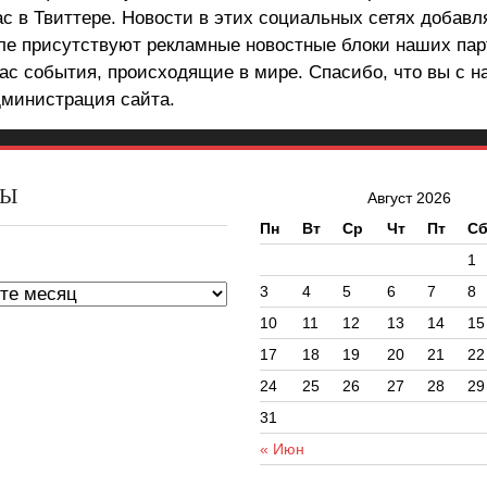
ас в Твиттере. Новости в этих социальных сетях добав
але присутствуют рекламные новостные блоки наших пар
ас события, происходящие в мире. Спасибо, что вы с н
министрация сайта.
ВЫ
Август 2026
Пн
Вт
Ср
Чт
Пт
С
ы
1
3
4
5
6
7
8
10
11
12
13
14
15
17
18
19
20
21
22
24
25
26
27
28
29
31
« Июн