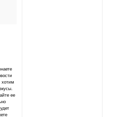
знаете
овости
ы хотим
вкусы.
айте ее
ьно
будет
жете