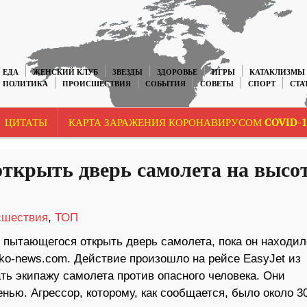
ЕДА
ЖЕНСКИЙ КЛУБ
ЗВЕЗДЫ
ЗДОРОВЬЕ
ИГРЫ
КАТАКЛИЗМЫ
ПОЛИТИКА
ПРОИСШЕСТВИЯ
СОБЫТИЯ
СОВЕТЫ
СПОРТ
СТА
ЦИТАТЫ
КАРТА ЗАРАЖЕНИЯ КОРОНАВИРУСОМ COVID-1
ткрыть дверь самолета на высо
сшествия
,
ТОП
пытающегося открыть дверь самолета, пока он находил
tko-news.com. Действие произошло на рейсе EasyJet из
ть экипажу самолета против опасного человека. Они
енью. Агрессор, которому, как сообщается, было около 3