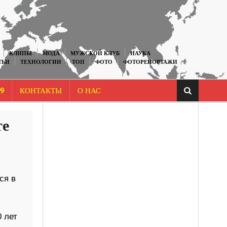
КЛИПЫ
МОДА
МУЖСКОЙ КЛУБ
НАУКА
ТЬИ
ТЕХНОЛОГИИ
ТОП
ФОТО
ФОТОРЕПОРТАЖИ
9
КОНТАКТЫ
О НАС
те
ся в
0 лет