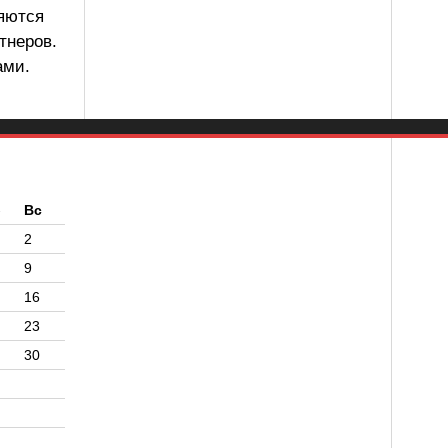
ляются
тнеров.
ами.
б
Вс
2
9
16
23
30