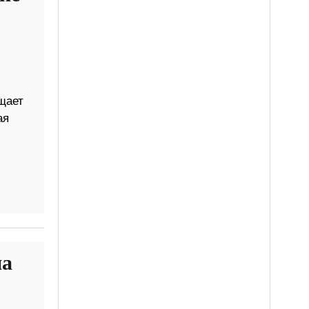
щает
ая
на