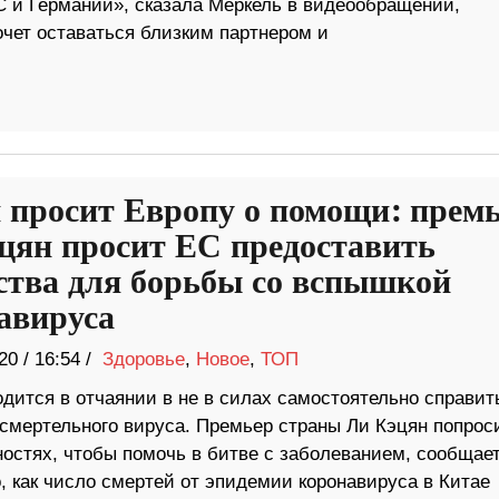
С и Германии», сказала Меркель в видеообращении,
очет оставаться близким партнером и
 просит Европу о помощи: прем
цян просит ЕС предоставить
ства для борьбы со вспышкой
авируса
20
/
16:54 /
Здоровье
,
Новое
,
ТОП
дится в отчаянии в не в силах самостоятельно справит
смертельного вируса. Премьер страны Ли Кэцян попрос
стях, чтобы помочь в битве с заболеванием, сообщае
о, как число смертей от эпидемии коронавируса в Китае