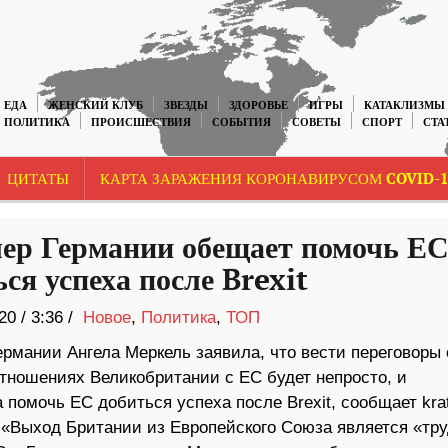
ЕДА
ЖЕНСКИЙ КЛУБ
ЗВЕЗДЫ
ЗДОРОВЬЕ
ИГРЫ
КАТАКЛИЗМЫ
ПОЛИТИКА
ПРОИСШЕСТВИЯ
СОБЫТИЯ
СОВЕТЫ
СПОРТ
СТА
ЦИТАТЫ
КАРТА ЗАРАЖЕНИЯ КОРОНАВИРУСОМ COVID-1
ер Германии обещает помочь Е
ся успеха после Brexit
20
/
3:36 /
Новое
,
Политика
,
ТОП
ермании Ангела Меркель заявила, что вести переговоры 
тношениях Великобритании с ЕС будет непросто, и
помочь ЕС добиться успеха после Brexit, сообщает kra
 «Выход Британии из Европейского Союза является «тр