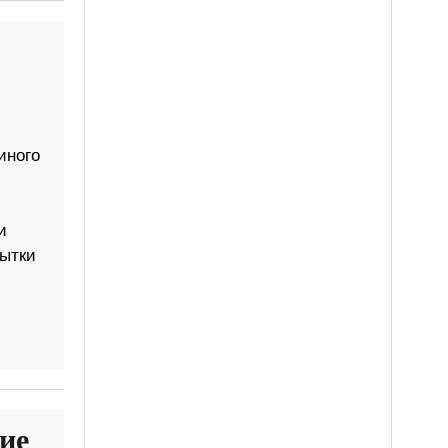
иного
и
пытки
ие