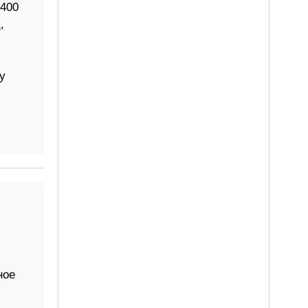
 400
,
у
ное