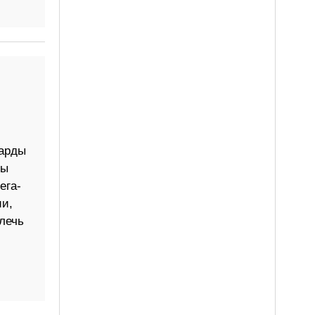
арды
пы
ега-
ии,
лечь