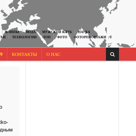
КЛИПЫ
МОДА
МУЖСКОЙ КЛУБ
НАУКА
ТЬИ
ТЕХНОЛОГИИ
ТОП
ФОТО
ФОТОРЕПОРТАЖИ
9
КОНТАКТЫ
О НАС
С
о
tko-
удным