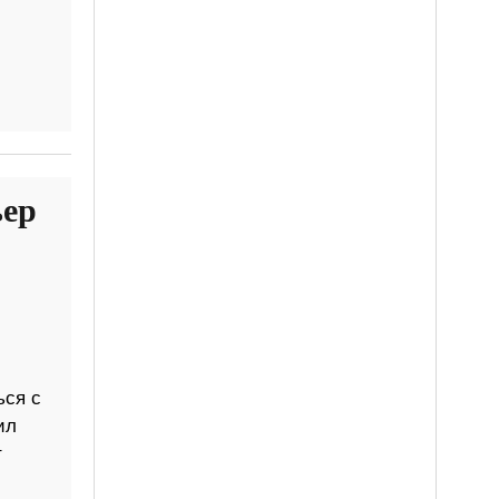
ьер
ься с
ил
т