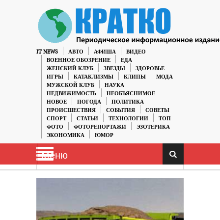
IT NEWS
АВТО
АФИША
ВИДЕО
ВОЕННОЕ ОБОЗРЕНИЕ
ЕДА
ЖЕНСКИЙ КЛУБ
ЗВЕЗДЫ
ЗДОРОВЬЕ
ИГРЫ
КАТАКЛИЗМЫ
КЛИПЫ
МОДА
МУЖСКОЙ КЛУБ
НАУКА
НЕДВИЖИМОСТЬ
НЕОБЪЯСНИМОЕ
НОВОЕ
ПОГОДА
ПОЛИТИКА
ПРОИСШЕСТВИЯ
СОБЫТИЯ
СОВЕТЫ
СПОРТ
СТАТЬИ
ТЕХНОЛОГИИ
ТОП
ФОТО
ФОТОРЕПОРТАЖИ
ЭЗОТЕРИКА
ЭКОНОМИКА
ЮМОР
Меню