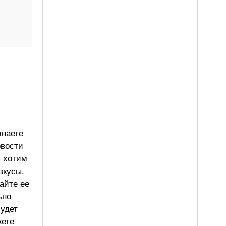
знаете
овости
ы хотим
вкусы.
айте ее
ьно
будет
жете