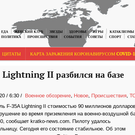
ЕДА
ЖЕНСКИЙ КЛУБ
ЗВЕЗДЫ
ЗДОРОВЬЕ
ИГРЫ
КАТАКЛИЗМЫ
ПОЛИТИКА
ПРОИСШЕСТВИЯ
СОБЫТИЯ
СОВЕТЫ
СПОРТ
СТА
ЦИТАТЫ
КАРТА ЗАРАЖЕНИЯ КОРОНАВИРУСОМ COVID-1
Lightning II разбился на базе
20
/
6:30 /
Военное обозрение
,
Новое
,
Происшествия
,
Т
ь F-35A Lightning II стоимостью 90 миллионов долларо
крушение во время приземления на военно-воздушной б
30, сообщает kratko-news.com. Пилоту удалось
ольницу. Сегодня его состояние стабильное. Об этом