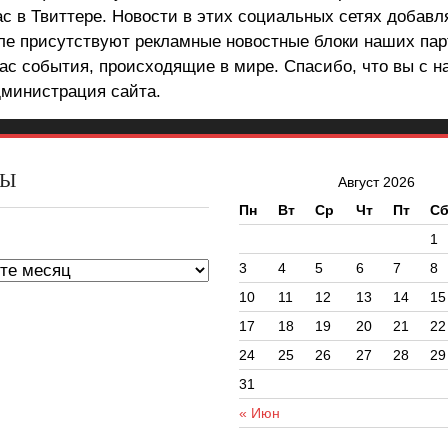
ас в Твиттере. Новости в этих социальных сетях добав
але присутствуют рекламные новостные блоки наших пар
ас события, происходящие в мире. Спасибо, что вы с н
министрация сайта.
ВЫ
Август 2026
Пн
Вт
Ср
Чт
Пт
С
ы
1
3
4
5
6
7
8
10
11
12
13
14
15
17
18
19
20
21
22
24
25
26
27
28
29
31
« Июн