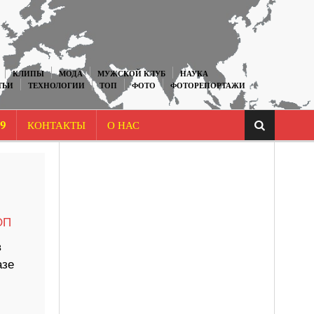
КЛИПЫ
МОДА
МУЖСКОЙ КЛУБ
НАУКА
ТЬИ
ТЕХНОЛОГИИ
ТОП
ФОТО
ФОТОРЕПОРТАЖИ
9
КОНТАКТЫ
О НАС
ОП
в
азе