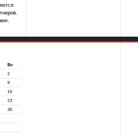
ляются
тнеров.
ами.
б
Вс
2
9
16
23
30