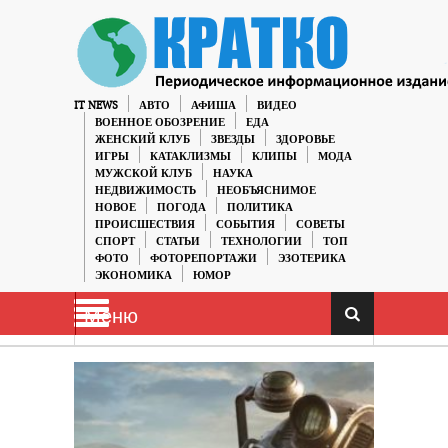
IT NEWS
АВТО
АФИША
ВИДЕО
ВОЕННОЕ ОБОЗРЕНИЕ
ЕДА
ЖЕНСКИЙ КЛУБ
ЗВЕЗДЫ
ЗДОРОВЬЕ
ИГРЫ
КАТАКЛИЗМЫ
КЛИПЫ
МОДА
МУЖСКОЙ КЛУБ
НАУКА
НЕДВИЖИМОСТЬ
НЕОБЪЯСНИМОЕ
НОВОЕ
ПОГОДА
ПОЛИТИКА
ПРОИСШЕСТВИЯ
СОБЫТИЯ
СОВЕТЫ
СПОРТ
СТАТЬИ
ТЕХНОЛОГИИ
ТОП
ФОТО
ФОТОРЕПОРТАЖИ
ЭЗОТЕРИКА
ЭКОНОМИКА
ЮМОР
Меню