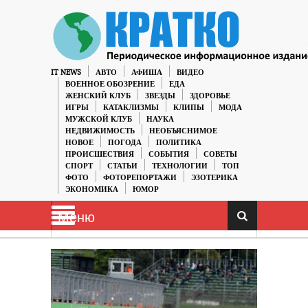
IT NEWS
АВТО
АФИША
ВИДЕО
ВОЕННОЕ ОБОЗРЕНИЕ
ЕДА
ЖЕНСКИЙ КЛУБ
ЗВЕЗДЫ
ЗДОРОВЬЕ
ИГРЫ
КАТАКЛИЗМЫ
КЛИПЫ
МОДА
МУЖСКОЙ КЛУБ
НАУКА
НЕДВИЖИМОСТЬ
НЕОБЪЯСНИМОЕ
НОВОЕ
ПОГОДА
ПОЛИТИКА
ПРОИСШЕСТВИЯ
СОБЫТИЯ
СОВЕТЫ
СПОРТ
СТАТЬИ
ТЕХНОЛОГИИ
ТОП
ФОТО
ФОТОРЕПОРТАЖИ
ЭЗОТЕРИКА
ЭКОНОМИКА
ЮМОР
Меню