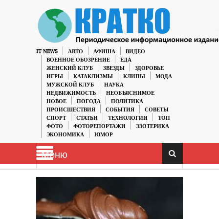
IT NEWS
АВТО
АФИША
ВИДЕО
ВОЕННОЕ ОБОЗРЕНИЕ
ЕДА
ЖЕНСКИЙ КЛУБ
ЗВЕЗДЫ
ЗДОРОВЬЕ
ИГРЫ
КАТАКЛИЗМЫ
КЛИПЫ
МОДА
МУЖСКОЙ КЛУБ
НАУКА
НЕДВИЖИМОСТЬ
НЕОБЪЯСНИМОЕ
НОВОЕ
ПОГОДА
ПОЛИТИКА
ПРОИСШЕСТВИЯ
СОБЫТИЯ
СОВЕТЫ
СПОРТ
СТАТЬИ
ТЕХНОЛОГИИ
ТОП
ФОТО
ФОТОРЕПОРТАЖИ
ЭЗОТЕРИКА
ЭКОНОМИКА
ЮМОР
Меню