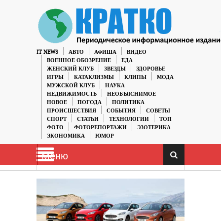
IT NEWS
АВТО
АФИША
ВИДЕО
ВОЕННОЕ ОБОЗРЕНИЕ
ЕДА
ЖЕНСКИЙ КЛУБ
ЗВЕЗДЫ
ЗДОРОВЬЕ
ИГРЫ
КАТАКЛИЗМЫ
КЛИПЫ
МОДА
МУЖСКОЙ КЛУБ
НАУКА
НЕДВИЖИМОСТЬ
НЕОБЪЯСНИМОЕ
НОВОЕ
ПОГОДА
ПОЛИТИКА
ПРОИСШЕСТВИЯ
СОБЫТИЯ
СОВЕТЫ
СПОРТ
СТАТЬИ
ТЕХНОЛОГИИ
ТОП
ФОТО
ФОТОРЕПОРТАЖИ
ЭЗОТЕРИКА
ЭКОНОМИКА
ЮМОР
Меню