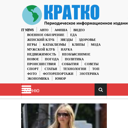
IT NEWS
АВТО
АФИША
ВИДЕО
ВОЕННОЕ ОБОЗРЕНИЕ
ЕДА
ЖЕНСКИЙ КЛУБ
ЗВЕЗДЫ
ЗДОРОВЬЕ
ИГРЫ
КАТАКЛИЗМЫ
КЛИПЫ
МОДА
МУЖСКОЙ КЛУБ
НАУКА
НЕДВИЖИМОСТЬ
НЕОБЪЯСНИМОЕ
НОВОЕ
ПОГОДА
ПОЛИТИКА
ПРОИСШЕСТВИЯ
СОБЫТИЯ
СОВЕТЫ
СПОРТ
СТАТЬИ
ТЕХНОЛОГИИ
ТОП
ФОТО
ФОТОРЕПОРТАЖИ
ЭЗОТЕРИКА
ЭКОНОМИКА
ЮМОР
Меню