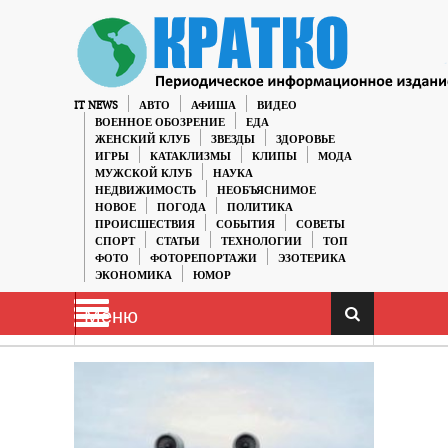
IT NEWS
АВТО
АФИША
ВИДЕО
ВОЕННОЕ ОБОЗРЕНИЕ
ЕДА
ЖЕНСКИЙ КЛУБ
ЗВЕЗДЫ
ЗДОРОВЬЕ
ИГРЫ
КАТАКЛИЗМЫ
КЛИПЫ
МОДА
МУЖСКОЙ КЛУБ
НАУКА
НЕДВИЖИМОСТЬ
НЕОБЪЯСНИМОЕ
НОВОЕ
ПОГОДА
ПОЛИТИКА
ПРОИСШЕСТВИЯ
СОБЫТИЯ
СОВЕТЫ
СПОРТ
СТАТЬИ
ТЕХНОЛОГИИ
ТОП
ФОТО
ФОТОРЕПОРТАЖИ
ЭЗОТЕРИКА
ЭКОНОМИКА
ЮМОР
Меню