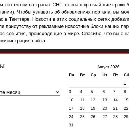
 контентом в странах СНГ, то она в кротчайшие сроки 
лании). Чтобы узнавать об обновлениях портала, вы мо
ас в Твиттере. Новости в этих социальных сетях добав
але присутствуют рекламные новостные блоки наших пар
ас события, происходящие в мире. Спасибо, что вы с н
министрация сайта.
ВЫ
Август 2026
Пн
Вт
Ср
Чт
Пт
С
ы
1
3
4
5
6
7
8
10
11
12
13
14
15
17
18
19
20
21
22
24
25
26
27
28
29
31