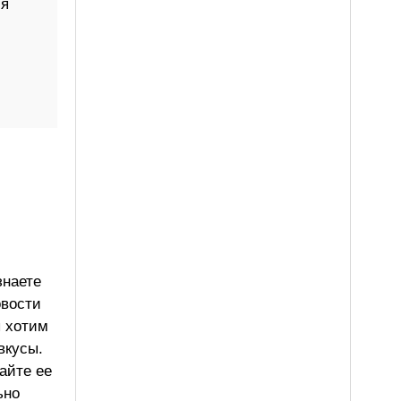
мя
знаете
овости
ы хотим
вкусы.
айте ее
ьно