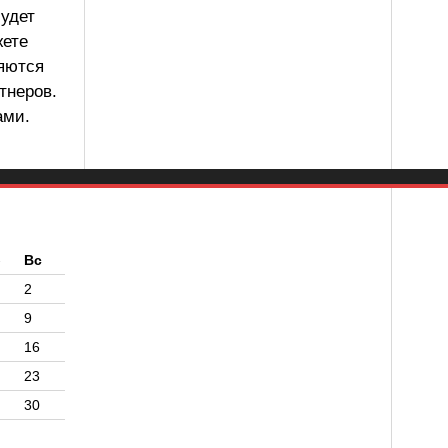
будет
жете
ляются
тнеров.
ами.
б
Вс
2
9
16
23
30