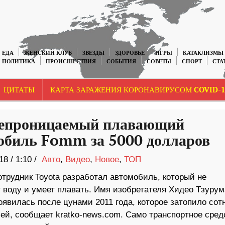
ЕДА
ЖЕНСКИЙ КЛУБ
ЗВЕЗДЫ
ЗДОРОВЬЕ
ИГРЫ
КАТАКЛИЗМЫ
ПОЛИТИКА
ПРОИСШЕСТВИЯ
СОБЫТИЯ
СОВЕТЫ
СПОРТ
СТА
ЦИТАТЫ
КАРТА ЗАРАЖЕНИЯ КОРОНАВИРУСОМ COVID-1
епроницаемый плавающий
обиль Fomm за 5000 долларов
18
/
1:10 /
Авто
,
Видео
,
Новое
,
ТОП
трудник Toyota разработал автомобиль, который не
 воду и умеет плавать. Имя изобретателя Хидео Тзурум
оявилась после цунами 2011 года, которое затопило сот
ей, сообщает kratko-news.com. Само транспортное сред