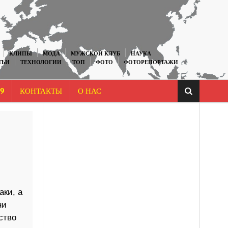
КЛИПЫ
МОДА
МУЖСКОЙ КЛУБ
НАУКА
ТЬИ
ТЕХНОЛОГИИ
ТОП
ФОТО
ФОТОРЕПОРТАЖИ
9
КОНТАКТЫ
О НАС
аки, а
ни
ство